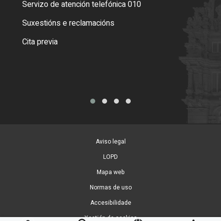
Servizo de atención telefónica 010
Empa
certi
Suxestións e reclamacións
Como
Cita previa
Tarx
Aviso legal
LOPD
Mapa web
Normas de uso
Accesibilidade
Xestión de cookies