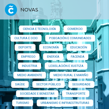
NOVAS
CIENCIA E TECNOLOXÍA
COMERCIO
CULTURA E OCIO
POBOACIÓN E COMUNIDADES
DEPORTE
ECONOMÍA
EDUCACIÓN
EMPREGO
ENERXÍA
FACENDA
INDUSTRIA
LEXISLACIÓN E XUSTIZA
MEDIO AMBIENTE
MEDIO RURAL E MARIÑO
SAÚDE
SECTOR PÚBLICO
SEGURIDADE
SOCIEDADE E BENESTAR
TRANSPORTE
TURISMO
URBANISMO E INFRAESTRUTURAS