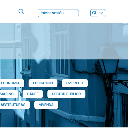
GL
Iniciar sesión
ES
|
ECONOMÍA
EDUCACIÓN
EMPREGO
 MARIÑO
SAÚDE
SECTOR PÚBLICO
RAESTRUTURAS
VIVENDA