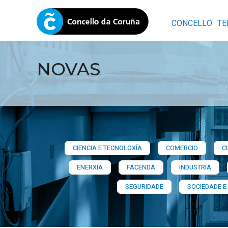
CONCELLO
TE
NOVAS
CIENCIA E TECNOLOXÍA
COMERCIO
C
ENERXÍA
FACENDA
INDUSTRIA
SEGURIDADE
SOCIEDADE E