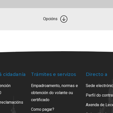
Opcións
á cidadanía
Trámites e servizos
Directo a
ención
Empadroamento, normas e
Sede electrónic
0
obtención do volante ou
Perfil do contr
certificado
 reclamacións
Axenda de Lec
Como pagar?