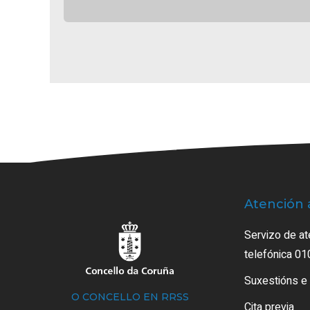
Atención 
Servizo de at
telefónica 01
Suxestións e
O CONCELLO EN RRSS
Cita previa