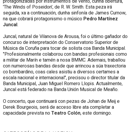
protagonizadas por instrumentos de vento, cunha obertura,
'The Winds of Poseidon', de R. W. Smith. Esta peza irá
seguida, xa a continuación, dunha sinfonía de James Curnow,
na que cobrará protagonismo o músico
Pedro Martínez
Juncal
.
Juncal, natural de Vilanova de Arousa, foi o último gañador do
concurso de interpretación do Conservatorio Superior de
Música da Coruña para tocar de solista coa Banda Municipal.
"Profesionalmente colaborou con bandas profesionais como
a militar de Marín e tamén a nosa BMMC. Ademais, traballou
con numerosas bandas desde que arrincou a súa traxectoria
co bombardino, coas cales asistiu a diversos certames a
escala nacional e internacional", precisou o director titular da
Banda Municipal, Juan Miguel Romero Llopis. Actualmente,
Juncal está federado na Banda Unión Musical de Meaño.
O concerto, que continuará con pezas de Johan de Meij e
Derek Bourgeois, será de acceso libre ata completar a
capacidade prevista no
Teatro Colón
, este domingo.