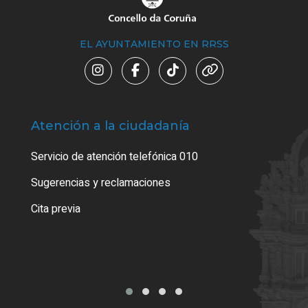
EL AYUNTAMIENTO EN RRSS
Atención a la ciudadanía
Trá
Servicio de atención telefónica 010
Empa
o cer
Sugerencias y reclamaciones
Como
Cita previa
Tarj