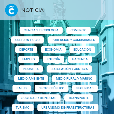
NOTICIA
CIENCIA Y TECNOLOGÍA
COMERCIO
CULTURA Y OCIO
POBLACIÓN Y COMUNIDADES
DEPORTE
ECONOMÍA
EDUCACIÓN
EMPLEO
ENERGÍA
HACIENDA
INDUSTRIA
LEGISLACIÓN Y JUSTICIA
MEDIO AMBIENTE
MEDIO RURAL Y MARINO
SALUD
SECTOR PÚBLICO
SEGURIDAD
SOCIEDAD Y BIENESTAR
TRANSPORTE
TURISMO
URBANISMO E INFRAESTRUCTURAS