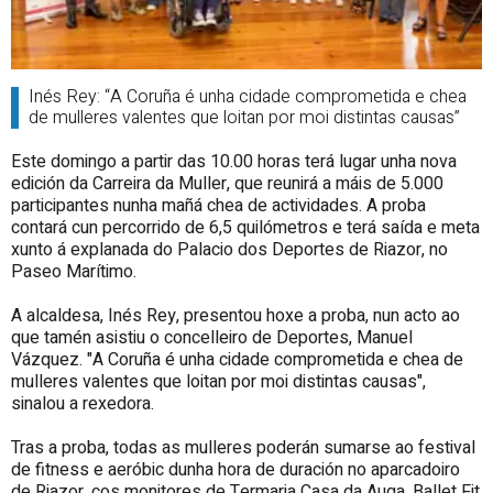
Inés Rey: “A Coruña é unha cidade comprometida e chea
de mulleres valentes que loitan por moi distintas causas”
Este domingo a partir das 10.00 horas terá lugar unha nova
edición da Carreira da Muller, que reunirá a máis de 5.000
participantes nunha mañá chea de actividades. A proba
contará cun percorrido de 6,5 quilómetros e terá saída e meta
xunto á explanada do Palacio dos Deportes de Riazor, no
Paseo Marítimo.
A alcaldesa, Inés Rey, presentou hoxe a proba, nun acto ao
que tamén asistiu o concelleiro de Deportes, Manuel
Vázquez. "A Coruña é unha cidade comprometida e chea de
mulleres valentes que loitan por moi distintas causas",
sinalou a rexedora.
Tras a proba, todas as mulleres poderán sumarse ao festival
de fitness e aeróbic dunha hora de duración no aparcadoiro
de Riazor, cos monitores de Termaria Casa da Auga, Ballet Fit