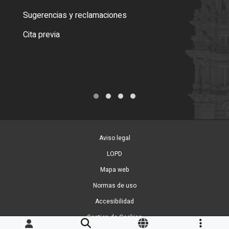
o cer
Sugerencias y reclamaciones
Como
Cita previa
Tarj
Aviso legal
LOPD
Mapa web
Normas de uso
Accesibilidad
Gestion de Cookies