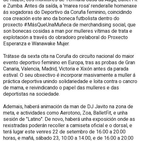
e Zumba. Antes da saída, a 'marea rosa' renderalle homenaxe
ás xogadoras do Deportivo da Coruña feminino, coincidindo
coa creación este ano da boneca futbolista dentro do
proxecto #MásQueUnaMuñeca de merchandising social, que
son bonecas cosidas a man por mulleres vítimas de trata e
explotación a través do obradoiro prelaboral do Proxecto
Esperanza e Wanawake Mujer.
Trátase da sexta cita na Coruña do circuíto nacional do maior
evento deportivo feminino en Europa, tras as probas de Gran
Canaria, Valencia, Madrid, Victoria e Xixón antes da parada
estival. O seu obxectivo é incorporar masivamente a muller á
práctica deportiva unindo solidariedade e loita contra o cancro
de mama, e reivindicando o papel das mulleres e das
deportistas na sociedade.
Ademais, haberá animación da man de DJ Javito na zona de
meta, e actividades como Aerotono, Zoa, BalletFit, e unha
sesión de "Latino". De novo, haberá unha exposición onde as
rexistradas poderán recoller a camiseta oficial e o dorsal, e
terá lugar este venres 22 de setembro de 16.00 a 20.00
horas, e mañá, sábado 23, 10.00 a 14.00, e de 16.00 a 20.00