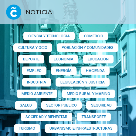
NOTICIA
CIENCIA Y TECNOLOGÍA
COMERCIO
CULTURA Y OCIO
POBLACIÓN Y COMUNIDADES
DEPORTE
ECONOMÍA
EDUCACIÓN
EMPLEO
ENERGÍA
HACIENDA
INDUSTRIA
LEGISLACIÓN Y JUSTICIA
MEDIO AMBIENTE
MEDIO RURAL Y MARINO
SALUD
SECTOR PÚBLICO
SEGURIDAD
SOCIEDAD Y BIENESTAR
TRANSPORTE
TURISMO
URBANISMO E INFRAESTRUCTURAS