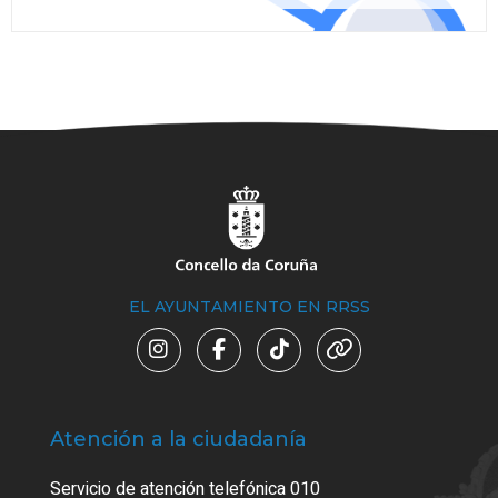
EL AYUNTAMIENTO EN RRSS
Atención a la ciudadanía
Trá
Servicio de atención telefónica 010
Empa