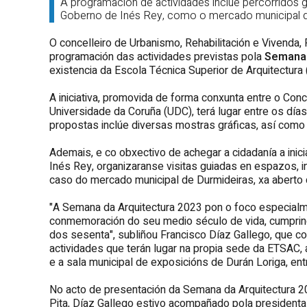
A programación de actividades inclúe percorridos
Goberno de Inés Rey, como o mercado municipal de
O concelleiro de Urbanismo, Rehabilitación e Vivenda,
programación das actividades previstas pola
Semana 
existencia da Escola Técnica Superior de Arquitectura
A iniciativa, promovida de forma conxunta entre o Conce
Universidade da Coruña (UDC), terá lugar entre os día
propostas inclúe diversas mostras gráficas, así como 
Ademais, e co obxectivo de achegar a cidadanía a ini
Inés Rey, organizaranse visitas guiadas en espazos, i
caso do mercado municipal de Durmideiras, xa aberto de
"A Semana da Arquitectura 2023 pon o foco especialm
conmemoración do seu medio século de vida, cumprin
dos sesenta", subliñou Francisco Díaz Gallego, que co
actividades que terán lugar na propia sede da ETSAC,
e a sala municipal de exposicións de Durán Loriga, ent
No acto de presentación da Semana da Arquitectura 2
Pita, Díaz Gallego estivo acompañado pola presidenta