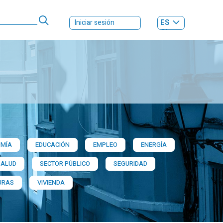
ES
Iniciar sesión
GL
MÍA
EDUCACIÓN
EMPLEO
ENERGÍA
SALUD
SECTOR PÚBLICO
SEGURIDAD
URAS
VIVIENDA