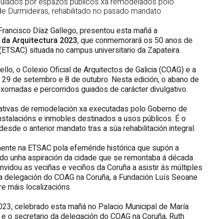
 guiados por espazos públicos xa remodelados polo
 Durmideiras, rehabilitado no pasado mandato
 Francisco Díaz Gallego, presentou esta mañá a
da Arquitectura 2023
, que conmemorará os 50 anos de
 (ETSAC) situada no campus universitario da Zapateira.
llo, o Colexio Oficial de Arquitectos de Galicia (COAG) e a
s 29 de setembro e 8 de outubro. Nesta edición, o abano de
xornadas e percorridos guiados de carácter divulgativo.
ciativas de remodelación xa executadas polo Goberno de
nstalacións e inmobles destinados a usos públicos. É o
sde o anterior mandato tras a súa rehabilitación integral.
ente na ETSAC pola efeméride histórica que supón a
do unha aspiración da cidade que se remontaba á década
nvidou as veciñas e veciños da Coruña a asistir ás múltiples
 a delegación do COAG na Coruña, a Fundación Luís Seoane
re máis localizacións.
023, celebrado esta mañá no Palacio Municipal de María
 e o secretario da delegación do COAG na Coruña, Ruth