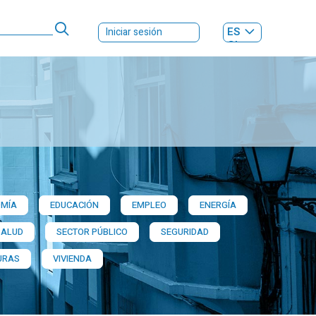
ES
Iniciar sesión
GL
MÍA
EDUCACIÓN
EMPLEO
ENERGÍA
SALUD
SECTOR PÚBLICO
SEGURIDAD
URAS
VIVIENDA