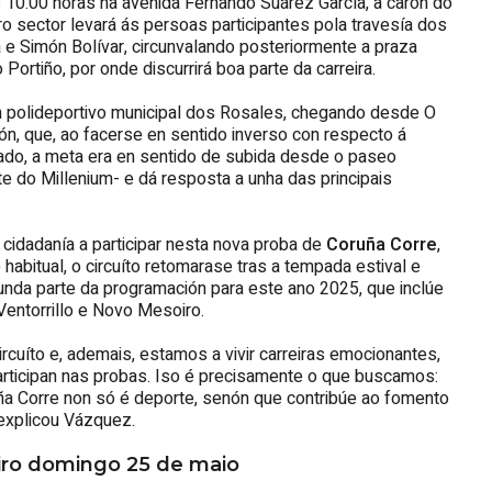
ás 10.00 horas na avenida Fernando Suárez García, a carón do
ro sector levará ás persoas participantes pola travesía dos
 e Simón Bolívar, circunvalando posteriormente a praza
 Portiño, por onde discurrirá boa parte da carreira.
ón polideportivo municipal dos Rosales, chegando desde O
ón, que, ao facerse en sentido inverso con respecto á
asado, a meta era en sentido de subida desde o paseo
 do Millenium- e dá resposta a unha das principais
cidadanía a participar nesta nova proba de
Coruña Corre
,
bitual, o circuíto retomarase tras a tempada estival e
da parte da programación para este ano 2025, que inclúe
Ventorrillo e Novo Mesoiro.
rcuíto e, ademais, estamos a vivir carreiras emocionantes,
e participan nas probas. Iso é precisamente o que buscamos:
uña Corre non só é deporte, senón que contribúe ao fomento
 explicou Vázquez.
deiro domingo 25 de maio