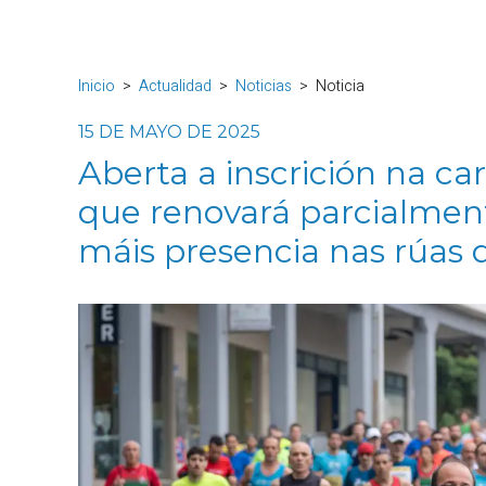
Inicio
Actualidad
Noticias
Noticia
15 DE MAYO DE 2025
Aberta a inscrición na car
que renovará parcialment
máis presencia nas rúas d