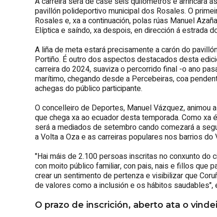
A carreira será de case seis quilómetros e arrincará 
pavillón polideportivo municipal dos Rosales. O primei
Rosales e, xa a continuación, polas rúas Manuel Azaña
Elíptica e saíndo, xa despois, en dirección á estrada do
A liña de meta estará precisamente a carón do pavill
Portiño. É outro dos aspectos destacados desta edici
carreira do 2024, suaviza o percorrido final -o ano p
marítimo, chegando desde a Percebeiras, coa pendente
achegas do público participante.
O concelleiro de Deportes, Manuel Vázquez, animou a 
que chega xa ao ecuador desta temporada. Como xa é ha
será a mediados de setembro cando comezará a segun
a Volta a Oza e as carreiras populares nos barrios do 
"Hai máis de 2.100 persoas inscritas no conxunto do ci
con moito público familiar, con pais, nais e fillos qu
crear un sentimento de pertenza e visibilizar que Cor
de valores como a inclusión e os hábitos saudables",
O prazo de inscrición, aberto ata o vin