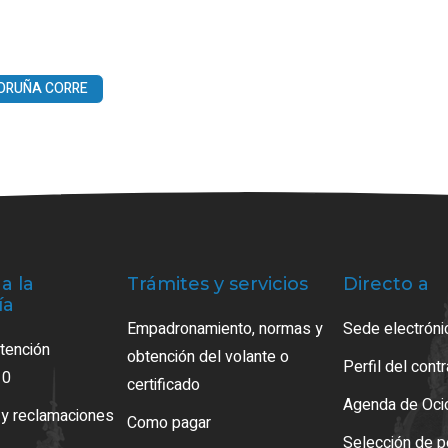
ORUÑA CORRE
a la
Trámites y servicios
Directo a
ía
Empadronamiento, normas y
Sede electróni
atención
obtención del volante o
Perfil del cont
10
certificado
Agenda de Oci
 y reclamaciones
Como pagar
Selección de p