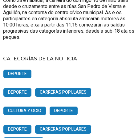
Como xa é habitual, a carreira do domingo 10 de maio sairá
desde o cruzamento entre as rúas San Pedro de Visma e
Aguillón, na contorna do centro cívico municipal. As e os
participantes en categoría absoluta arrincarán motores ás
10.00 horas, e xa a partir das 11.15 comezarán as saídas
progresivas das categorías inferiores, desde a sub-18 ata os
peques.
CATEGORÍAS DE LA NOTICIA
DEPORTE
DEPORTE
CARRERAS POPULARES
CULTURA Y OCIO
DEPORTE
DEPORTE
CARRERAS POPULARES