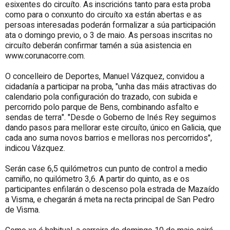
esixentes do circuíto. As inscricións tanto para esta proba
como para o conxunto do circuíto xa están abertas e as
persoas interesadas poderán formalizar a súa participación
ata o domingo previo, o 3 de maio. As persoas inscritas no
circuíto deberán confirmar tamén a súa asistencia en
www.corunacorre.com.
O concelleiro de Deportes, Manuel Vázquez, convidou a
cidadanía a participar na proba, "unha das máis atractivas do
calendario pola configuración do trazado, con subida e
percorrido polo parque de Bens, combinando asfalto e
sendas de terra". "Desde o Goberno de Inés Rey seguimos
dando pasos para mellorar este circuíto, único en Galicia, que
cada ano suma novos barrios e melloras nos percorridos",
indicou Vázquez.
Serán case 6,5 quilómetros cun punto de control a medio
camiño, no quilómetro 3,6. A partir do quinto, as e os
participantes enfilarán o descenso pola estrada de Mazaído
a Visma, e chegarán á meta na recta principal de San Pedro
de Visma.