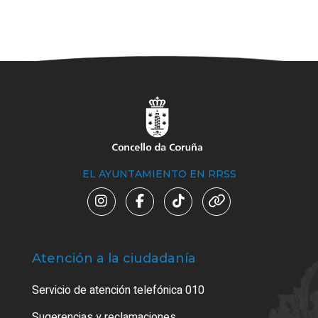
EL AYUNTAMIENTO EN RRSS
Atención a la ciudadanía
Trá
Servicio de atención telefónica 010
Empa
o cer
Sugerencias y reclamaciones