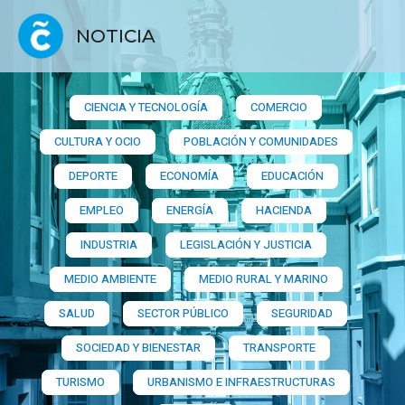
NOTICIA
CIENCIA Y TECNOLOGÍA
COMERCIO
CULTURA Y OCIO
POBLACIÓN Y COMUNIDADES
DEPORTE
ECONOMÍA
EDUCACIÓN
EMPLEO
ENERGÍA
HACIENDA
INDUSTRIA
LEGISLACIÓN Y JUSTICIA
MEDIO AMBIENTE
MEDIO RURAL Y MARINO
SALUD
SECTOR PÚBLICO
SEGURIDAD
SOCIEDAD Y BIENESTAR
TRANSPORTE
TURISMO
URBANISMO E INFRAESTRUCTURAS