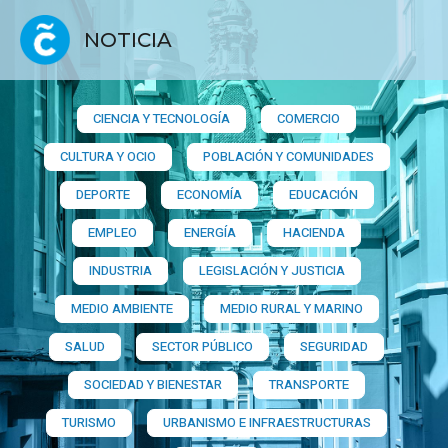
NOTICIA
CIENCIA Y TECNOLOGÍA
COMERCIO
CULTURA Y OCIO
POBLACIÓN Y COMUNIDADES
DEPORTE
ECONOMÍA
EDUCACIÓN
EMPLEO
ENERGÍA
HACIENDA
INDUSTRIA
LEGISLACIÓN Y JUSTICIA
MEDIO AMBIENTE
MEDIO RURAL Y MARINO
SALUD
SECTOR PÚBLICO
SEGURIDAD
SOCIEDAD Y BIENESTAR
TRANSPORTE
TURISMO
URBANISMO E INFRAESTRUCTURAS