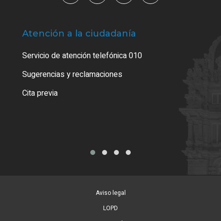
Atención a la ciudadanía
Trá
Servicio de atención telefónica 010
Empa
o cer
Sugerencias y reclamaciones
Como
Cita previa
Tarj
Aviso legal
LOPD