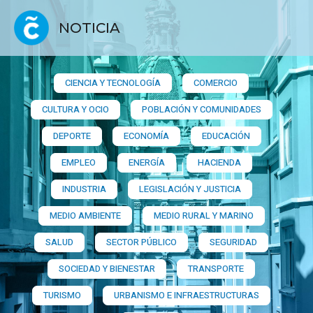
NOTICIA
CIENCIA Y TECNOLOGÍA
COMERCIO
CULTURA Y OCIO
POBLACIÓN Y COMUNIDADES
DEPORTE
ECONOMÍA
EDUCACIÓN
EMPLEO
ENERGÍA
HACIENDA
INDUSTRIA
LEGISLACIÓN Y JUSTICIA
MEDIO AMBIENTE
MEDIO RURAL Y MARINO
SALUD
SECTOR PÚBLICO
SEGURIDAD
SOCIEDAD Y BIENESTAR
TRANSPORTE
TURISMO
URBANISMO E INFRAESTRUCTURAS