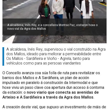
A alcaldesa, Inés Rey, e a concelleira Montse Paz, visitaron hoxe o
novo vial da Agra dos Mallos
A alcaldesa, Inés Rey, supervisou o vial construído na Agra
dos Mallos, ideado para mellorar a permeabilidade entre
Os Mallos - Sardiñeira e Vioño - Agrela, tanto para
vehículos como para as persoas viandantes
O Concello avanza coa súa folla de ruta para revitalizar os
barrios dos Mallos e A Sardiñeira, un plan de acción
impulsado en paralelo á construción da Intermodal e que
hoxe viviu un paso clave coa apertura dun acceso á contorna
da estación: o
novo viario que conecta as avenidas de
Arteixo e A Sardiñeira a través da Agra dos Mallos
.
A creación deste vial, que supuxo un investimento de máis de