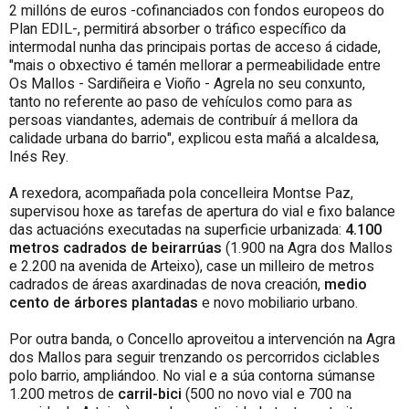
2 millóns de euros -cofinanciados con fondos europeos do
Plan EDIL-, permitirá absorber o tráfico específico da
intermodal nunha das principais portas de acceso á cidade,
"mais o obxectivo é tamén mellorar a permeabilidade entre
Os Mallos - Sardiñeira e Vioño - Agrela no seu conxunto,
tanto no referente ao paso de vehículos como para as
persoas viandantes, ademais de contribuír á mellora da
calidade urbana do barrio", explicou esta mañá a alcaldesa,
Inés Rey.
A rexedora, acompañada pola concelleira Montse Paz,
supervisou hoxe as tarefas de apertura do vial e fixo balance
das actuacións executadas na superficie urbanizada:
4.100
metros cadrados de beirarrúas
(1.900 na Agra dos Mallos
e 2.200 na avenida de Arteixo), case un milleiro de metros
cadrados de áreas axardinadas de nova creación,
medio
cento de árbores plantadas
e novo mobiliario urbano.
Por outra banda, o Concello aproveitou a intervención na Agra
dos Mallos para seguir trenzando os percorridos ciclables
polo barrio, ampliándoo. No vial e a súa contorna súmanse
1.200 metros de
carril-bici
(500 no novo vial e 700 na