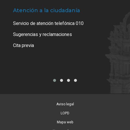
Atención a la ciudadanía
Trá
Servicio de atención telefónica 010
Empa
o cer
Sugerencias y reclamaciones
Como
Cita previa
Tarj
Aviso legal
LOPD
Mapa web