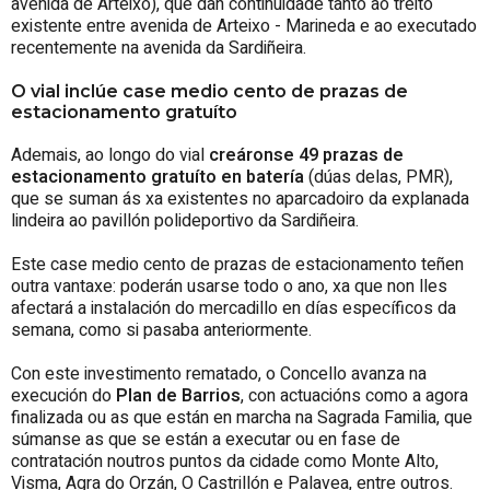
avenida de Arteixo), que dan continuidade tanto ao treito
existente entre avenida de Arteixo - Marineda e ao executado
recentemente na avenida da Sardiñeira.
O vial inclúe case medio cento de prazas de
estacionamento gratuíto
Ademais, ao longo do vial
creáronse 49 prazas de
estacionamento gratuíto en batería
(dúas delas, PMR),
que se suman ás xa existentes no aparcadoiro da explanada
lindeira ao pavillón polideportivo da Sardiñeira.
Este case medio cento de prazas de estacionamento teñen
outra vantaxe: poderán usarse todo o ano, xa que non lles
afectará a instalación do mercadillo en días específicos da
semana, como si pasaba anteriormente.
Con este investimento rematado, o Concello avanza na
execución do
Plan de Barrios
, con actuacións como a agora
finalizada ou as que están en marcha na Sagrada Familia, que
súmanse as que se están a executar ou en fase de
contratación noutros puntos da cidade como Monte Alto,
Visma, Agra do Orzán, O Castrillón e Palavea, entre outros.