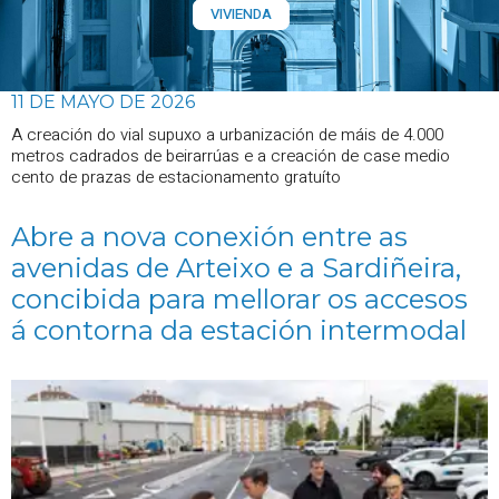
VIVIENDA
11 DE MAYO DE 2026
A creación do vial supuxo a urbanización de máis de 4.000
metros cadrados de beirarrúas e a creación de case medio
cento de prazas de estacionamento gratuíto
Abre a nova conexión entre as
avenidas de Arteixo e a Sardiñeira,
concibida para mellorar os accesos
á contorna da estación intermodal