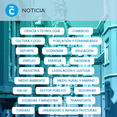
NOTICIA
CIENCIA Y TECNOLOGÍA
COMERCIO
CULTURA Y OCIO
POBLACIÓN Y COMUNIDADES
DEPORTE
ECONOMÍA
EDUCACIÓN
EMPLEO
ENERGÍA
HACIENDA
INDUSTRIA
LEGISLACIÓN Y JUSTICIA
MEDIO AMBIENTE
MEDIO RURAL Y MARINO
SALUD
SECTOR PÚBLICO
SEGURIDAD
SOCIEDAD Y BIENESTAR
TRANSPORTE
TURISMO
URBANISMO E INFRAESTRUCTURAS