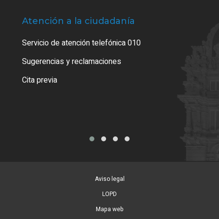
Atención a la ciudadanía
Trá
Servicio de atención telefónica 010
Empa
o cer
Sugerencias y reclamaciones
Como
Cita previa
Tarj
Aviso legal
LOPD
Mapa web