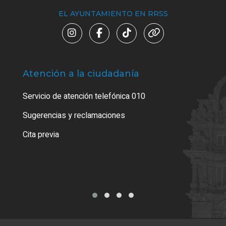
EL AYUNTAMIENTO EN RRSS
Atención a la ciudadanía
Trá
Servicio de atención telefónica 010
Empa
o cer
Sugerencias y reclamaciones
Como
Cita previa
Tarj