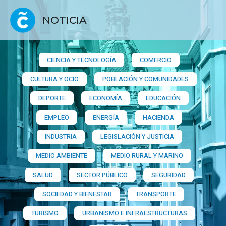
NOTICIA
CIENCIA Y TECNOLOGÍA
COMERCIO
CULTURA Y OCIO
POBLACIÓN Y COMUNIDADES
DEPORTE
ECONOMÍA
EDUCACIÓN
EMPLEO
ENERGÍA
HACIENDA
INDUSTRIA
LEGISLACIÓN Y JUSTICIA
MEDIO AMBIENTE
MEDIO RURAL Y MARINO
SALUD
SECTOR PÚBLICO
SEGURIDAD
SOCIEDAD Y BIENESTAR
TRANSPORTE
TURISMO
URBANISMO E INFRAESTRUCTURAS