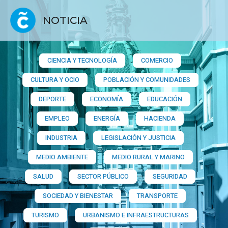
NOTICIA
CIENCIA Y TECNOLOGÍA
COMERCIO
CULTURA Y OCIO
POBLACIÓN Y COMUNIDADES
DEPORTE
ECONOMÍA
EDUCACIÓN
EMPLEO
ENERGÍA
HACIENDA
INDUSTRIA
LEGISLACIÓN Y JUSTICIA
MEDIO AMBIENTE
MEDIO RURAL Y MARINO
SALUD
SECTOR PÚBLICO
SEGURIDAD
SOCIEDAD Y BIENESTAR
TRANSPORTE
TURISMO
URBANISMO E INFRAESTRUCTURAS