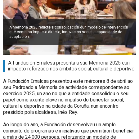
A Memoria 2025 reflicte a consolidación dun modelo de intervención
que combina impacto directo, innovación social e capacidade de
adaptación.
A Fundación Emalcsa presenta a súa Memoria 2025 cun
impacto reforzado nos ámbitos social, cultural e deportivo
A Fundación Emalcsa presentou este mércores 8 de abril ao
seu Padroado a Memoria de actividade correspondente ao
exercicio 2025, un ano no que a entidade consolidou o seu
papel como axente clave no impulso do benestar social,
cultural e deportivo na cidade da Coruña, nun encontro
presidido pola alcaldesa, Inés Rey.
Ao longo do ano, a Fundación desenvolveu un amplo
conxunto de programas e iniciativas que permitiron beneficiar
a máis de 24.000 persoas, reforzando un modelo de