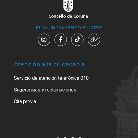
EL AYUNTAMIENTO EN RRSS
Atención a la ciudadanía
Trá
Servicio de atención telefónica 010
Empa
o cer
Sugerencias y reclamaciones
Como
Cita previa
Tarj