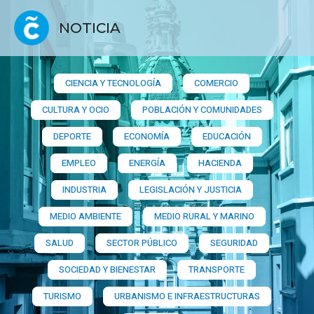
NOTICIA
CIENCIA Y TECNOLOGÍA
COMERCIO
CULTURA Y OCIO
POBLACIÓN Y COMUNIDADES
DEPORTE
ECONOMÍA
EDUCACIÓN
EMPLEO
ENERGÍA
HACIENDA
INDUSTRIA
LEGISLACIÓN Y JUSTICIA
MEDIO AMBIENTE
MEDIO RURAL Y MARINO
SALUD
SECTOR PÚBLICO
SEGURIDAD
SOCIEDAD Y BIENESTAR
TRANSPORTE
TURISMO
URBANISMO E INFRAESTRUCTURAS