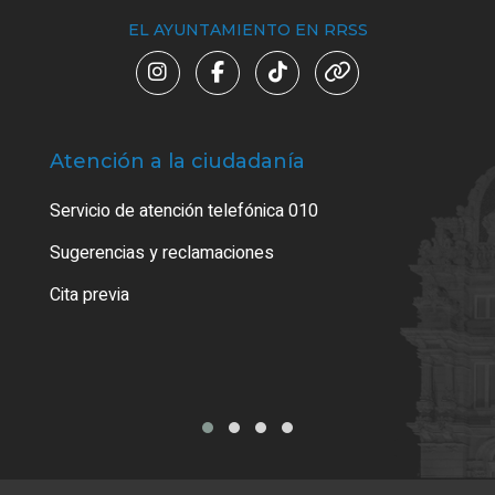
EL AYUNTAMIENTO EN RRSS
Atención a la ciudadanía
Trá
Servicio de atención telefónica 010
Empa
o cer
Sugerencias y reclamaciones
Como
Cita previa
Tarj