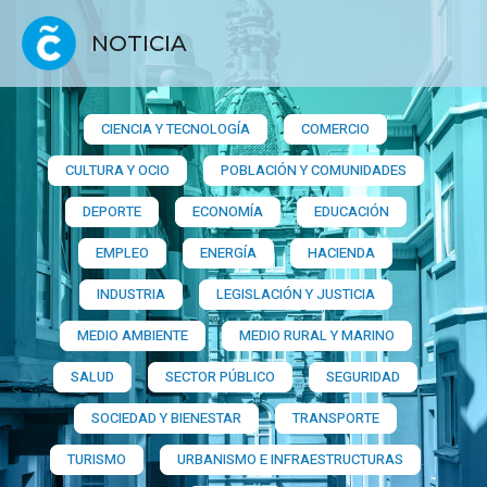
NOTICIA
CIENCIA Y TECNOLOGÍA
COMERCIO
CULTURA Y OCIO
POBLACIÓN Y COMUNIDADES
DEPORTE
ECONOMÍA
EDUCACIÓN
EMPLEO
ENERGÍA
HACIENDA
INDUSTRIA
LEGISLACIÓN Y JUSTICIA
MEDIO AMBIENTE
MEDIO RURAL Y MARINO
SALUD
SECTOR PÚBLICO
SEGURIDAD
SOCIEDAD Y BIENESTAR
TRANSPORTE
TURISMO
URBANISMO E INFRAESTRUCTURAS