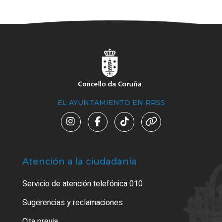
EL AYUNTAMIENTO EN RRSS
Atención a la ciudadanía
Trá
Servicio de atención telefónica 010
Empa
o cer
Sugerencias y reclamaciones
Como
Cita previa