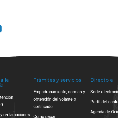
a la
Trámites y servicios
Directo a
ía
Empadronamiento, normas y
Sede electróni
atención
obtención del volante o
Perfil del cont
10
certificado
Agenda de Oci
 y reclamaciones
Como pagar