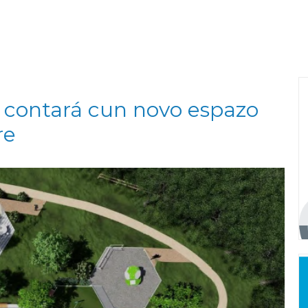
 contará cun novo espazo
re