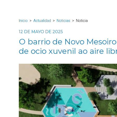
Inicio
Actualidad
Noticias
Noticia
12 DE MAYO DE 2025
O barrio de Novo Mesoiro
de ocio xuvenil ao aire lib