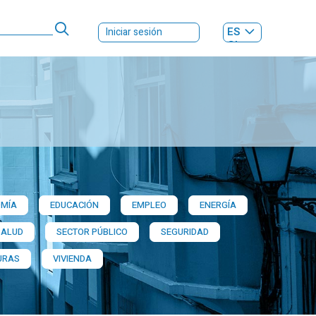
ES
Iniciar sesión
GL
MÍA
EDUCACIÓN
EMPLEO
ENERGÍA
SALUD
SECTOR PÚBLICO
SEGURIDAD
URAS
VIVIENDA