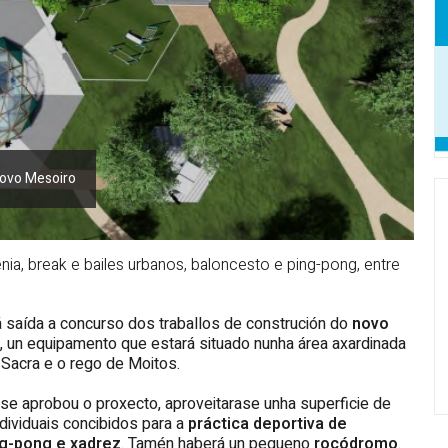
Novo Mesoiro
enia, break e bailes urbanos, baloncesto e ping-pong, entre
á saída a concurso dos traballos de construción do
novo
, un equipamento que estará situado nunha área axardinada
 Sacra e o rego de Moitos.
 se aprobou o proxecto, aproveitarase unha superficie de
ividuais concibidos para a
práctica deportiva de
ng-pong
e xadrez
. Tamén haberá un pequeno
rocódromo
.