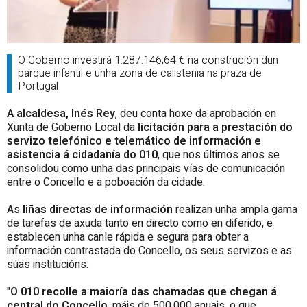
O Goberno investirá 1.287.146,64 € na construción dun
parque infantil e unha zona de calistenia na praza de
Portugal
A alcaldesa, Inés Rey
, deu conta hoxe da aprobación en
Xunta de Goberno Local da
licitación para a prestación do
servizo telefónico e telemático de información e
asistencia á cidadanía do 010
, que nos últimos anos se
consolidou como unha das principais vías de comunicación
entre o Concello e a poboación da cidade.
As
liñas directas de información
realizan unha ampla gama
de tarefas de axuda tanto en directo como en diferido, e
establecen unha canle rápida e segura para obter a
información contrastada do Concello, os seus servizos e as
súas institucións.
"
O 010 recolle a maioría das chamadas que chegan á
central do Concello
, máis de 500.000 anuais, o que