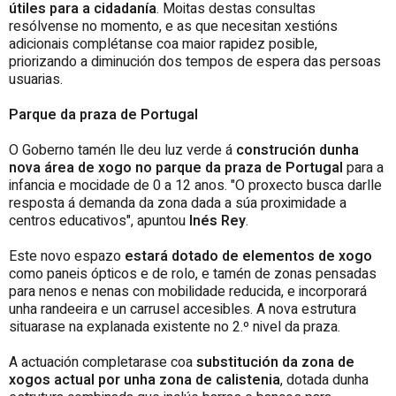
útiles para a cidadanía
. Moitas destas consultas
resólvense no momento, e as que necesitan xestións
adicionais complétanse coa maior rapidez posible,
priorizando a diminución dos tempos de espera das persoas
usuarias.
Parque da praza de Portugal
O Goberno tamén lle deu luz verde á
construción dunha
nova área de xogo no parque da praza de Portugal
para a
infancia e mocidade de 0 a 12 anos. "O proxecto busca darlle
resposta á demanda da zona dada a súa proximidade a
centros educativos", apuntou
Inés Rey
.
Este novo espazo
estará dotado de elementos de xogo
como paneis ópticos e de rolo, e tamén de zonas pensadas
para nenos e nenas con mobilidade reducida, e incorporará
unha randeeira e un carrusel accesibles. A nova estrutura
situarase na explanada existente no 2.º nivel da praza.
A actuación completarase coa
substitución da zona de
xogos actual por unha zona de calistenia
, dotada dunha