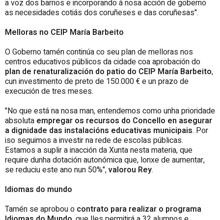
a voz dos barrios e incorporando á nosa acción de goberno
as necesidades cotiás dos coruñeses e das coruñesas".
Melloras no CEIP María Barbeito
O Goberno tamén continúa co seu plan de melloras nos
centros educativos públicos da cidade coa aprobación do
plan de renaturalización do patio do CEIP María Barbeito
,
cun investimento de preto de 150.000 € e un prazo de
execución de tres meses.
"No que está na nosa man, entendemos como unha prioridade
absoluta
empregar os recursos do Concello en asegurar
a dignidade das instalacións educativas municipais
. Por
iso seguimos a investir na rede de escolas públicas.
Estamos a suplir a inacción da Xunta nesta materia, que
require dunha dotación autonómica que, lonxe de aumentar,
se reduciu este ano nun 50%",
valorou Rey
.
Idiomas do mundo
Tamén se aprobou o
contrato para realizar o programa
Idiomas do Mundo
, que lles permitirá a 32 alumnos e