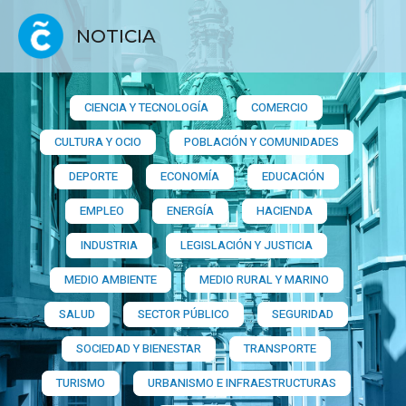
NOTICIA
CIENCIA Y TECNOLOGÍA
COMERCIO
CULTURA Y OCIO
POBLACIÓN Y COMUNIDADES
DEPORTE
ECONOMÍA
EDUCACIÓN
EMPLEO
ENERGÍA
HACIENDA
INDUSTRIA
LEGISLACIÓN Y JUSTICIA
MEDIO AMBIENTE
MEDIO RURAL Y MARINO
SALUD
SECTOR PÚBLICO
SEGURIDAD
SOCIEDAD Y BIENESTAR
TRANSPORTE
TURISMO
URBANISMO E INFRAESTRUCTURAS