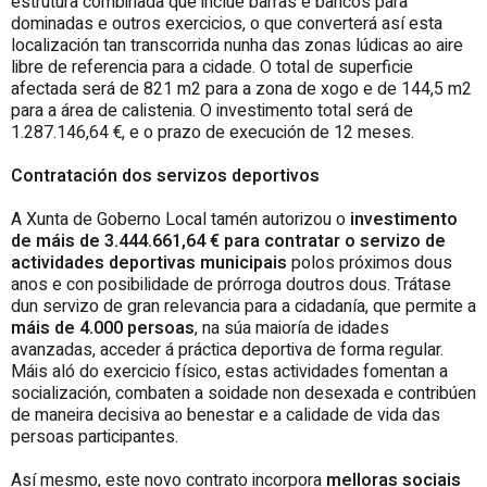
estrutura combinada que inclúe barras e bancos para
dominadas e outros exercicios, o que converterá así esta
localización tan transcorrida nunha das zonas lúdicas ao aire
libre de referencia para a cidade. O total de superficie
afectada será de 821 m2 para a zona de xogo e de 144,5 m2
para a área de calistenia. O investimento total será de
1.287.146,64 €, e o prazo de execución de 12 meses.
Contratación dos servizos deportivos
A Xunta de Goberno Local tamén autorizou o
investimento
de máis de 3.444.661,64 € para contratar o servizo de
actividades deportivas municipais
polos próximos dous
anos e con posibilidade de prórroga doutros dous. Trátase
dun servizo de gran relevancia para a cidadanía, que permite a
máis de 4.000 persoas
, na súa maioría de idades
avanzadas, acceder á práctica deportiva de forma regular.
Máis aló do exercicio físico, estas actividades fomentan a
socialización, combaten a soidade non desexada e contribúen
de maneira decisiva ao benestar e a calidade de vida das
persoas participantes.
Así mesmo, este novo contrato incorpora
melloras sociais