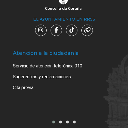
EL AYUNTAMIENTO EN RRSS
Atención a la ciudadanía
Trá
Servicio de atención telefónica 010
Empa
o cer
Sugerencias y reclamaciones
Como
Cita previa
Tarj