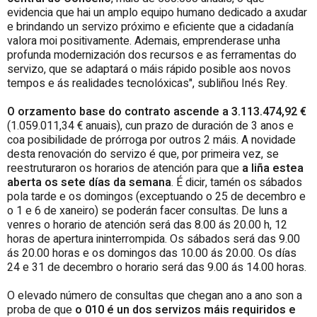
evidencia que hai un amplo equipo humano dedicado a axudar
e brindando un servizo próximo e eficiente que a cidadanía
valora moi positivamente. Ademais, emprenderase unha
profunda modernización dos recursos e as ferramentas do
servizo, que se adaptará o máis rápido posible aos novos
tempos e ás realidades tecnolóxicas", subliñou Inés Rey.
O orzamento base do contrato ascende a 3.113.474,92 €
(1.059.011,34 € anuais), cun prazo de duración de 3 anos e
coa posibilidade de prórroga por outros 2 máis. A novidade
desta renovación do servizo é que, por primeira vez, se
reestruturaron os horarios de atención para que
a liña estea
aberta os sete días da semana
. É dicir, tamén os sábados
pola tarde e os domingos (exceptuando o 25 de decembro e
o 1 e 6 de xaneiro) se poderán facer consultas. De luns a
venres o horario de atención será das 8.00 ás 20.00 h, 12
horas de apertura ininterrompida. Os sábados será das 9.00
ás 20.00 horas e os domingos das 10.00 ás 20.00. Os días
24 e 31 de decembro o horario será das 9.00 ás 14.00 horas.
O elevado número de consultas que chegan ano a ano son a
proba de que
o 010 é un dos servizos máis requiridos e