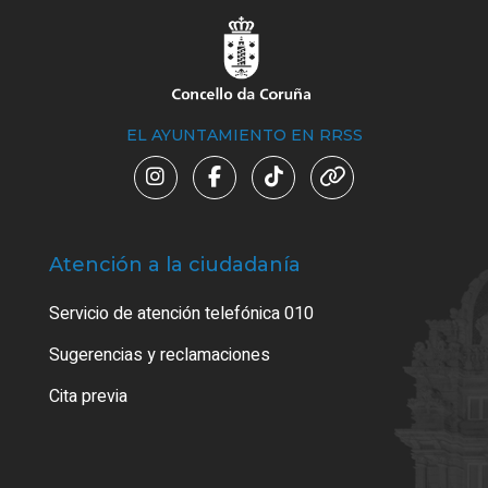
EL AYUNTAMIENTO EN RRSS
Atención a la ciudadanía
Trá
Servicio de atención telefónica 010
Empa
o cer
Sugerencias y reclamaciones
Como
Cita previa
Tarj