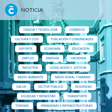
NOTICIA
CIENCIA Y TECNOLOGÍA
COMERCIO
CULTURA Y OCIO
POBLACIÓN Y COMUNIDADES
DEPORTE
ECONOMÍA
EDUCACIÓN
EMPLEO
ENERGÍA
HACIENDA
INDUSTRIA
LEGISLACIÓN Y JUSTICIA
MEDIO AMBIENTE
MEDIO RURAL Y MARINO
SALUD
SECTOR PÚBLICO
SEGURIDAD
SOCIEDAD Y BIENESTAR
TRANSPORTE
TURISMO
URBANISMO E INFRAESTRUCTURAS