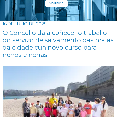
VIVIENDA
16 DE JULIO DE 2025
O Concello da a coñecer o traballo
do servizo de salvamento das praias
da cidade cun novo curso para
nenos e nenas