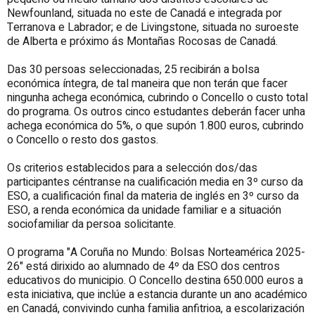
Newfounland, situada no este de Canadá e integrada por
Terranova e Labrador; e de Livingstone, situada no suroeste
de Alberta e próximo ás Montañas Rocosas de Canadá.
Das 30 persoas seleccionadas, 25 recibirán a bolsa
económica íntegra, de tal maneira que non terán que facer
ningunha achega económica, cubrindo o Concello o custo total
do programa. Os outros cinco estudantes deberán facer unha
achega económica do 5%, o que supón 1.800 euros, cubrindo
o Concello o resto dos gastos.
Os criterios establecidos para a selección dos/das
participantes céntranse na cualificación media en 3º curso da
ESO, a cualificación final da materia de inglés en 3º curso da
ESO, a renda económica da unidade familiar e a situación
sociofamiliar da persoa solicitante.
O programa "A Coruña no Mundo: Bolsas Norteamérica 2025-
26" está dirixido ao alumnado de 4º da ESO dos centros
educativos do municipio. O Concello destina 650.000 euros a
esta iniciativa, que inclúe a estancia durante un ano académico
en Canadá, convivindo cunha familia anfitrioa, a escolarización