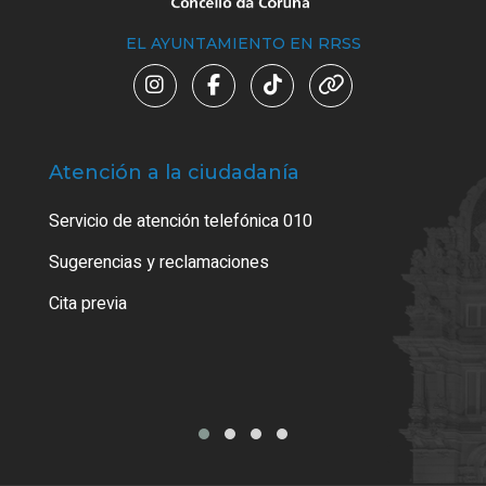
EL AYUNTAMIENTO EN RRSS
Atención a la ciudadanía
Trá
Servicio de atención telefónica 010
Empa
o cer
Sugerencias y reclamaciones
Como
Cita previa
Tarj