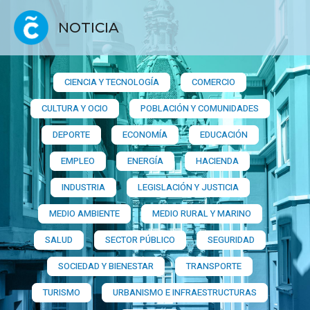
NOTICIA
CIENCIA Y TECNOLOGÍA
COMERCIO
CULTURA Y OCIO
POBLACIÓN Y COMUNIDADES
DEPORTE
ECONOMÍA
EDUCACIÓN
EMPLEO
ENERGÍA
HACIENDA
INDUSTRIA
LEGISLACIÓN Y JUSTICIA
MEDIO AMBIENTE
MEDIO RURAL Y MARINO
SALUD
SECTOR PÚBLICO
SEGURIDAD
SOCIEDAD Y BIENESTAR
TRANSPORTE
TURISMO
URBANISMO E INFRAESTRUCTURAS