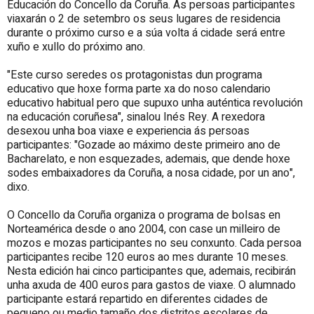
Educación do Concello da Coruña. As persoas participantes
viaxarán o 2 de setembro os seus lugares de residencia
durante o próximo curso e a súa volta á cidade será entre
xuño e xullo do próximo ano.
"Este curso seredes os protagonistas dun programa
educativo que hoxe forma parte xa do noso calendario
educativo habitual pero que supuxo unha auténtica revolución
na educación coruñesa", sinalou Inés Rey. A rexedora
desexou unha boa viaxe e experiencia ás persoas
participantes: "Gozade ao máximo deste primeiro ano de
Bacharelato, e non esquezades, ademais, que dende hoxe
sodes embaixadores da Coruña, a nosa cidade, por un ano",
dixo.
O Concello da Coruña organiza o programa de bolsas en
Norteamérica desde o ano 2004, con case un milleiro de
mozos e mozas participantes no seu conxunto. Cada persoa
participantes recibe 120 euros ao mes durante 10 meses.
Nesta edición hai cinco participantes que, ademais, recibirán
unha axuda de 400 euros para gastos de viaxe. O alumnado
participante estará repartido en diferentes cidades de
pequeno ou medio tamaño dos distritos escolares de