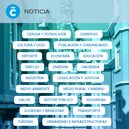
NOTICIA
CIENCIA Y TECNOLOGÍA
COMERCIO
CULTURA Y OCIO
POBLACIÓN Y COMUNIDADES
DEPORTE
ECONOMÍA
EDUCACIÓN
EMPLEO
ENERGÍA
HACIENDA
INDUSTRIA
LEGISLACIÓN Y JUSTICIA
MEDIO AMBIENTE
MEDIO RURAL Y MARINO
SALUD
SECTOR PÚBLICO
SEGURIDAD
SOCIEDAD Y BIENESTAR
TRANSPORTE
TURISMO
URBANISMO E INFRAESTRUCTURAS