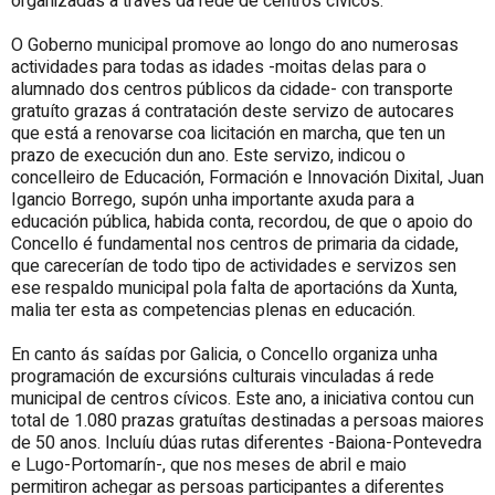
organizadas a través da rede de centros cívicos.
O Goberno municipal promove ao longo do ano numerosas
actividades para todas as idades -moitas delas para o
alumnado dos centros públicos da cidade- con transporte
gratuíto grazas á contratación deste servizo de autocares
que está a renovarse coa licitación en marcha, que ten un
prazo de execución dun ano. Este servizo, indicou o
concelleiro de Educación, Formación e Innovación Dixital, Juan
Igancio Borrego, supón unha importante axuda para a
educación pública, habida conta, recordou, de que o apoio do
Concello é fundamental nos centros de primaria da cidade,
que carecerían de todo tipo de actividades e servizos sen
ese respaldo municipal pola falta de aportacións da Xunta,
malia ter esta as competencias plenas en educación.
En canto ás saídas por Galicia, o Concello organiza unha
programación de excursións culturais vinculadas á rede
municipal de centros cívicos. Este ano, a iniciativa contou cun
total de 1.080 prazas gratuítas destinadas a persoas maiores
de 50 anos. Incluíu dúas rutas diferentes -Baiona-Pontevedra
e Lugo-Portomarín-, que nos meses de abril e maio
permitiron achegar as persoas participantes a diferentes