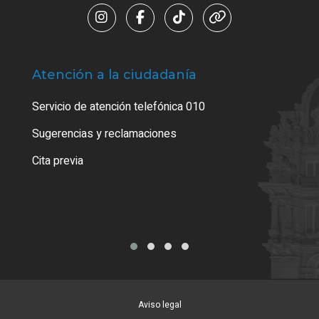
Atención a la ciudadanía
Trá
Servicio de atención telefónica 010
Empa
o cer
Sugerencias y reclamaciones
Como
Cita previa
Tarj
Aviso legal