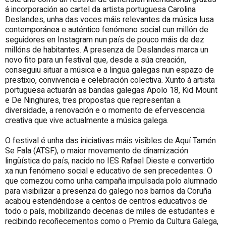
á incorporación ao cartel da artista portuguesa Carolina
Deslandes, unha das voces máis relevantes da música lusa
contemporánea e auténtico fenómeno social cun millón de
seguidores en Instagram nun país de pouco máis de dez
millóns de habitantes. A presenza de Deslandes marca un
novo fito para un festival que, desde a súa creación,
conseguiu situar a música e a lingua galegas nun espazo de
prestixio, convivencia e celebración colectiva. Xunto á artista
portuguesa actuarán as bandas galegas Apolo 18, Kid Mount
e De Ninghures, tres propostas que representan a
diversidade, a renovación e o momento de efervescencia
creativa que vive actualmente a música galega.
O festival é unha das iniciativas máis visibles de Aquí Tamén
Se Fala (ATSF), o maior movemento de dinamización
lingüística do país, nacido no IES Rafael Dieste e convertido
xa nun fenómeno social e educativo de sen precedentes. O
que comezou como unha campaña impulsada polo alumnado
para visibilizar a presenza do galego nos barrios da Coruña
acabou estendéndose a centos de centros educativos de
todo o país, mobilizando decenas de miles de estudantes e
recibindo recoñecementos como o Premio da Cultura Galega,