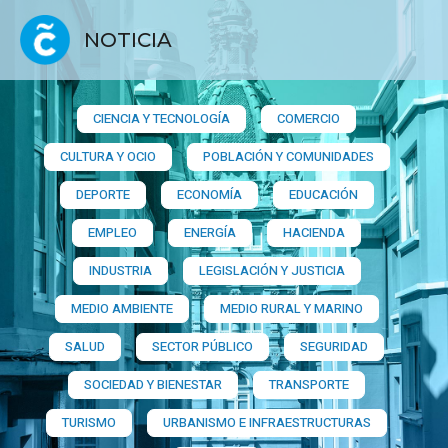
NOTICIA
CIENCIA Y TECNOLOGÍA
COMERCIO
CULTURA Y OCIO
POBLACIÓN Y COMUNIDADES
DEPORTE
ECONOMÍA
EDUCACIÓN
EMPLEO
ENERGÍA
HACIENDA
INDUSTRIA
LEGISLACIÓN Y JUSTICIA
MEDIO AMBIENTE
MEDIO RURAL Y MARINO
SALUD
SECTOR PÚBLICO
SEGURIDAD
SOCIEDAD Y BIENESTAR
TRANSPORTE
TURISMO
URBANISMO E INFRAESTRUCTURAS