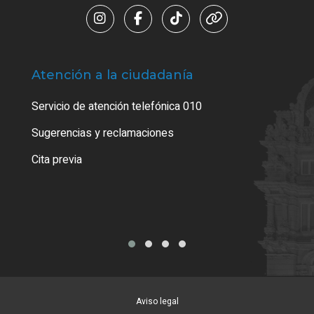
Atención a la ciudadanía
Trá
Servicio de atención telefónica 010
Empa
o cer
Sugerencias y reclamaciones
Como
Cita previa
Tarj
Aviso legal