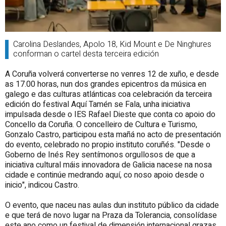
Carolina Deslandes, Apolo 18, Kid Mount e De Ninghures
conforman o cartel desta terceira edición
A Coruña volverá converterse no venres 12 de xuño, e desde
as 17.00 horas, nun dos grandes epicentros da música en
galego e das culturas atlánticas coa celebración da terceira
edición do
f
estival Aquí
T
amén se
F
ala, unha iniciativa
impulsada desde o IES Rafael Dieste que conta co apoio do
Concello da Coruña. O concelleiro de Cultura e Turismo,
Gonzalo Castro, participou esta mañá no acto de presentación
do evento, celebrado no propio instituto coruñés. "Desde o
Goberno de Inés Rey sentímonos orgullosos de que a
iniciativa cultural máis innovadora de Galicia nacese na nosa
cidade e continúe medrando aquí, co noso apoio desde o
inicio", indicou Castro.
O evento, que naceu nas aulas dun instituto público da cidade
e que terá de novo lugar na Praza da Tolerancia, consolídase
este ano como un festival de dimensión internacional grazas