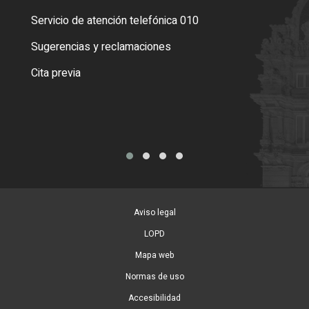
Servicio de atención telefónica 010
Empa
o cer
Sugerencias y reclamaciones
Como
Cita previa
Tarj
Aviso legal
LOPD
Mapa web
Normas de uso
Accesibilidad