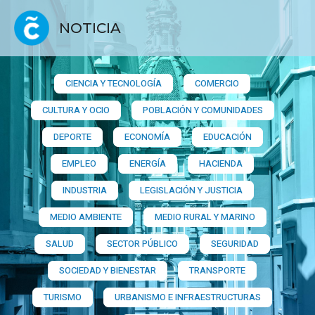
NOTICIA
CIENCIA Y TECNOLOGÍA
COMERCIO
CULTURA Y OCIO
POBLACIÓN Y COMUNIDADES
DEPORTE
ECONOMÍA
EDUCACIÓN
EMPLEO
ENERGÍA
HACIENDA
INDUSTRIA
LEGISLACIÓN Y JUSTICIA
MEDIO AMBIENTE
MEDIO RURAL Y MARINO
SALUD
SECTOR PÚBLICO
SEGURIDAD
SOCIEDAD Y BIENESTAR
TRANSPORTE
TURISMO
URBANISMO E INFRAESTRUCTURAS