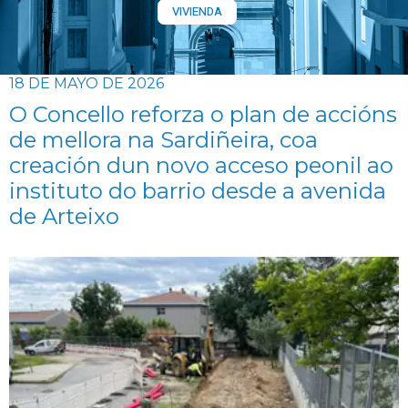
VIVIENDA
18 DE MAYO DE 2026
O Concello reforza o plan de accións
de mellora na Sardiñeira, coa
creación dun novo acceso peonil ao
instituto do barrio desde a avenida
de Arteixo