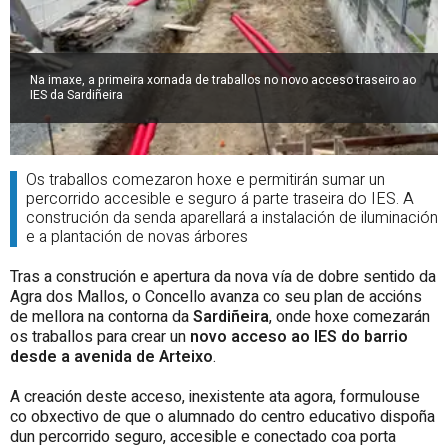
Na imaxe, a primeira xornada de traballos no novo acceso traseiro ao
IES da Sardiñeira
Os traballos comezaron hoxe e permitirán sumar un
percorrido accesible e seguro á parte traseira do IES. A
construción da senda aparellará a instalación de iluminación
e a plantación de novas árbores
Tras a construción e apertura da nova vía de dobre sentido da
Agra dos Mallos, o Concello avanza co seu plan de accións
de mellora na contorna da
Sardiñeira
, onde hoxe comezarán
os traballos para crear un
novo acceso ao IES do barrio
desde a avenida de Arteixo
.
A creación deste acceso, inexistente ata agora, formulouse
co obxectivo de que o alumnado do centro educativo dispoña
dun percorrido seguro, accesible e conectado coa porta