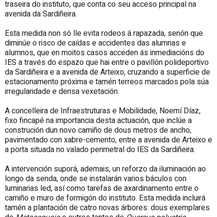
traseira do instituto, que conta co seu acceso principal na
avenida da Sardiñeira.
Esta medida non só lle evita rodeos á rapazada, senón que
diminúe o risco de caídas e accidentes das alumnas e
alumnos, que en moitos casos acceden ás inmediacións do
IES a través do espazo que hai entre o pavillón polideportivo
da Sardiñeira e a avenida de Arteixo, cruzando a superficie de
estacionamento próxima e tamén terreos marcados pola súa
irregularidade e densa vexetación.
A concelleira de Infraestruturas e Mobilidade, Noemí Díaz,
fixo fincapé na importancia desta actuación, que inclúe a
construción dun novo camiño de dous metros de ancho,
pavimentado con xabre-cemento, entre a avenida de Arteixo e
a porta situada no valado perimetral do IES da Sardiñeira.
A intervención suporá, ademais, un reforzo da iluminación ao
longo da senda, onde se instalarán varios báculos con
luminarias led, así como tarefas de axardinamento entre o
camiño e muro de formigón do instituto. Esta medida incluirá
tamén a plantación de catro novas árbores: dous exemplares