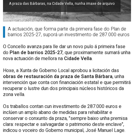
A praza das Bárbaras, na Cidade Vella, nunha imaxe de arquivo
A actuación, que forma parte da primeira fase do Plan de
barrios 2025-27, suporá un investimento de 287.000 euros
O Concello avanza para lle dar un novo pulo á primeira fase
do
Plan de barrios 2025-27
, que proximamente sumará unha
nova actuación de mellora na
Cidade Vella
.
Hoxe, a Xunta de Goberno Local aprobou a licitación das
obras de restauración da praza de Santa Bárbara
, unha
intervención que conta con financiación estatal e que permitirá
recuperar o lustre dun dos principais núcleos históricos da
zona vella.
Os traballos contan cun investimento de 287.000 euros e
inclúen un amplo abano de medidas para rehabilitar e
conservar o conxunto da praza, "sempre baixo unha premisa
clara: respectar e salvagardar o patrimonio deste enclave",
indicou o voceiro do Goberno municipal, José Manuel Lage.