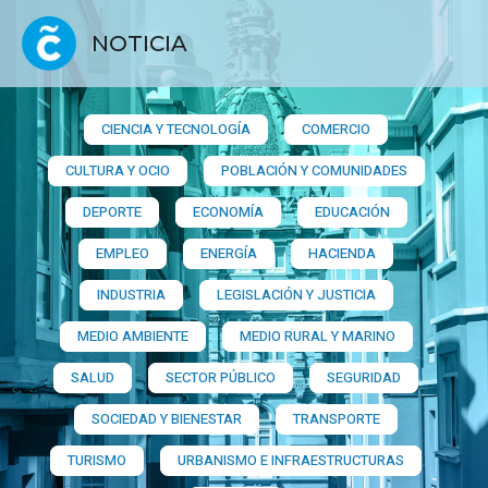
NOTICIA
CIENCIA Y TECNOLOGÍA
COMERCIO
CULTURA Y OCIO
POBLACIÓN Y COMUNIDADES
DEPORTE
ECONOMÍA
EDUCACIÓN
EMPLEO
ENERGÍA
HACIENDA
INDUSTRIA
LEGISLACIÓN Y JUSTICIA
MEDIO AMBIENTE
MEDIO RURAL Y MARINO
SALUD
SECTOR PÚBLICO
SEGURIDAD
SOCIEDAD Y BIENESTAR
TRANSPORTE
TURISMO
URBANISMO E INFRAESTRUCTURAS