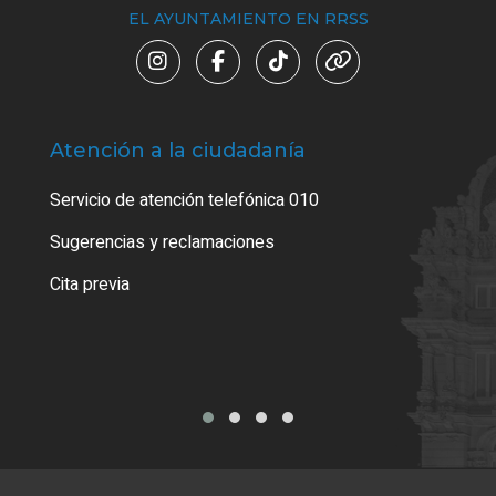
EL AYUNTAMIENTO EN RRSS
Atención a la ciudadanía
Trá
Servicio de atención telefónica 010
Empa
o cer
Sugerencias y reclamaciones
Como
Cita previa
Tarj