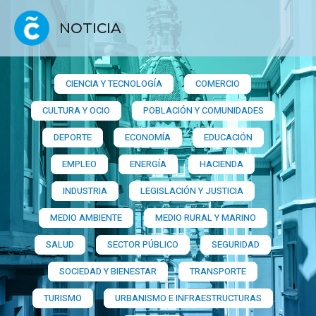
NOTICIA
CIENCIA Y TECNOLOGÍA
COMERCIO
CULTURA Y OCIO
POBLACIÓN Y COMUNIDADES
DEPORTE
ECONOMÍA
EDUCACIÓN
EMPLEO
ENERGÍA
HACIENDA
INDUSTRIA
LEGISLACIÓN Y JUSTICIA
MEDIO AMBIENTE
MEDIO RURAL Y MARINO
SALUD
SECTOR PÚBLICO
SEGURIDAD
SOCIEDAD Y BIENESTAR
TRANSPORTE
TURISMO
URBANISMO E INFRAESTRUCTURAS