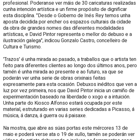
profesional. Poderanse ver máis de 30 caricaturas realizadas
cunha intención artística e un firme propósito de dignificar
esta disciplina. "Desde o Goberno de Inés Rey temos unha
aposta decidida por encher os espazos culturais da cidade
da obra de grandes nomes das diferentes modalidades
artísticas, e David Pintor representa o mellor do debuxo e a
ilustración galega", indicou Gonzalo Castro, concelleiro de
Cultura e Turismo.
'Trazos' é unha mirada ao pasado, a traballos que o artista ten
feito para diferentes clientes ao longo dos últimos anos, pero
tamén é unha mirada ao presente e ao futuro, xa que se
poderán ver unha serie de obras orixinais feitas
expresamente para esta ocasión. Debuxos inéditos que ven a
luz por vez primeira, nos que David Pintor inicia un camiño de
experimentación baseado na liberdade o xogo e a intuición.
Unha parte do Kiosco Alfonso estará ocupada por este
material, estruturado en varias series dedicadas a Picasso, á
música, á danza, á guerra ou á paisaxe.
Na mostra, que abre as súas portas este mércores 13 de
maio e poderá verse ata o 19 de xullo, tamén se poderán ver