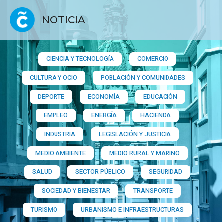
NOTICIA
CIENCIA Y TECNOLOGÍA
COMERCIO
CULTURA Y OCIO
POBLACIÓN Y COMUNIDADES
DEPORTE
ECONOMÍA
EDUCACIÓN
EMPLEO
ENERGÍA
HACIENDA
INDUSTRIA
LEGISLACIÓN Y JUSTICIA
MEDIO AMBIENTE
MEDIO RURAL Y MARINO
SALUD
SECTOR PÚBLICO
SEGURIDAD
SOCIEDAD Y BIENESTAR
TRANSPORTE
TURISMO
URBANISMO E INFRAESTRUCTURAS