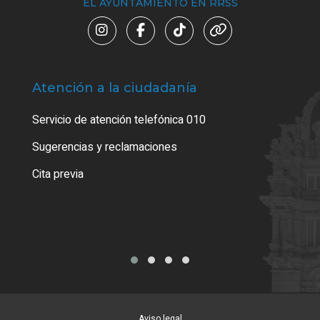
EL AYUNTAMIENTO EN RRSS
Atención a la ciudadanía
Trá
Servicio de atención telefónica 010
Empa
o cer
Sugerencias y reclamaciones
Como
Cita previa
Tarj
Aviso legal