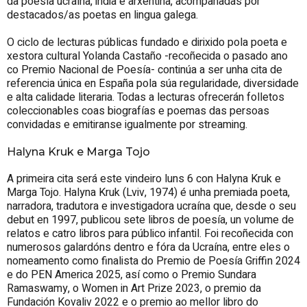
da poesía ucraína, india e arxentina, acompañadas por
destacados/as poetas en lingua galega.
O ciclo de lecturas públicas fundado e dirixido pola poeta e
xestora cultural Yolanda Castaño -recoñecida o pasado ano
co Premio Nacional de Poesía- continúa a ser unha cita de
referencia única en España pola súa regularidade, diversidade
e alta calidade literaria. Todas a lecturas ofrecerán folletos
coleccionables coas biografías e poemas das persoas
convidadas e emitiranse igualmente por streaming.
Halyna Kruk e Marga Tojo
A primeira cita será este vindeiro luns 6 con Halyna Kruk e
Marga Tojo. Halyna Kruk (Lviv, 1974) é unha premiada poeta,
narradora, tradutora e investigadora ucraína que, desde o seu
debut en 1997, publicou sete libros de poesía, un volume de
relatos e catro libros para público infantil. Foi recoñecida con
numerosos galardóns dentro e fóra da Ucraína, entre eles o
nomeamento como finalista do Premio de Poesía Griffin 2024
e do PEN America 2025, así como o Premio Sundara
Ramaswamy, o Women in Art Prize 2023, o premio da
Fundación Kovaliv 2022 e o premio ao mellor libro do