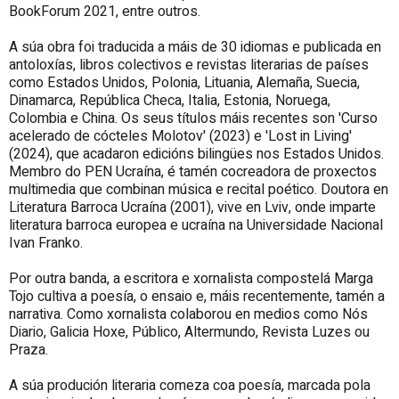
BookForum 2021, entre outros.
A súa obra foi traducida a máis de 30 idiomas e publicada en
antoloxías, libros colectivos e revistas literarias de países
como Estados Unidos, Polonia, Lituania, Alemaña, Suecia,
Dinamarca, República Checa, Italia, Estonia, Noruega,
Colombia e China. Os seus títulos máis recentes son 'Curso
acelerado de cócteles Molotov' (2023) e 'Lost in Living'
(2024), que acadaron edicións bilingües nos Estados Unidos.
Membro do PEN Ucraína, é tamén cocreadora de proxectos
multimedia que combinan música e recital poético. Doutora en
Literatura Barroca Ucraína (2001), vive en Lviv, onde imparte
literatura barroca europea e ucraína na Universidade Nacional
Ivan Franko.
Por outra banda, a escritora e xornalista compostelá Marga
Tojo cultiva a poesía, o ensaio e, máis recentemente, tamén a
narrativa. Como xornalista colaborou en medios como Nós
Diario, Galicia Hoxe, Público, Altermundo, Revista Luzes ou
Praza.
A súa produción literaria comeza coa poesía, marcada pola