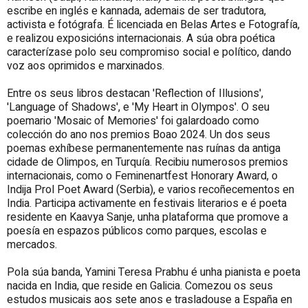
escribe en inglés e kannada, ademais de ser tradutora,
activista e fotógrafa. É licenciada en Belas Artes e Fotografía,
e realizou exposicións internacionais. A súa obra poética
caracterízase polo seu compromiso social e político, dando
voz aos oprimidos e marxinados.
Entre os seus libros destacan 'Reflection of Illusions',
'Language of Shadows', e 'My Heart in Olympos'. O seu
poemario 'Mosaic of Memories' foi galardoado como
colección do ano nos premios Boao 2024. Un dos seus
poemas exhíbese permanentemente nas ruínas da antiga
cidade de Olimpos, en Turquía. Recibiu numerosos premios
internacionais, como o Feminenartfest Honorary Award, o
Indija Prol Poet Award (Serbia), e varios recoñecementos en
India. Participa activamente en festivais literarios e é poeta
residente en Kaavya Sanje, unha plataforma que promove a
poesía en espazos públicos como parques, escolas e
mercados.
Pola súa banda, Yamini Teresa Prabhu é unha pianista e poeta
nacida en India, que reside en Galicia. Comezou os seus
estudos musicais aos sete anos e trasladouse a España en