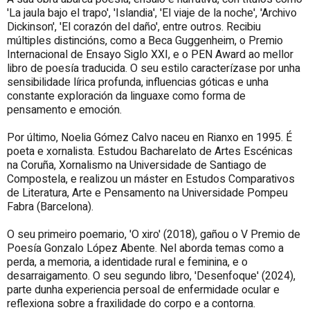
'La jaula bajo el trapo', 'Islandia', 'El viaje de la noche', 'Archivo
Dickinson', 'El corazón del daño', entre outros. Recibiu
múltiples distincións, como a Beca Guggenheim, o Premio
Internacional de Ensayo Siglo XXI, e o PEN Award ao mellor
libro de poesía traducida. O seu estilo caracterízase por unha
sensibilidade lírica profunda, influencias góticas e unha
constante exploración da linguaxe como forma de
pensamento e emoción.
Por último, Noelia Gómez Calvo naceu en Rianxo en 1995. É
poeta e xornalista. Estudou Bacharelato de Artes Escénicas
na Coruña, Xornalismo na Universidade de Santiago de
Compostela, e realizou un máster en Estudos Comparativos
de Literatura, Arte e Pensamento na Universidade Pompeu
Fabra (Barcelona).
O seu primeiro poemario, 'O xiro' (2018), gañou o V Premio de
Poesía Gonzalo López Abente. Nel aborda temas como a
perda, a memoria, a identidade rural e feminina, e o
desarraigamento. O seu segundo libro, 'Desenfoque' (2024),
parte dunha experiencia persoal de enfermidade ocular e
reflexiona sobre a fraxilidade do corpo e a contorna.