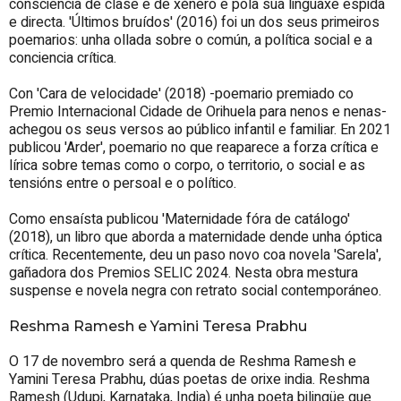
consciencia de clase e de xénero e pola súa linguaxe espida
e directa. 'Últimos bruídos' (2016) foi un dos seus primeiros
poemarios: unha ollada sobre o común, a política social e a
conciencia crítica.
Con 'Cara de velocidade' (2018) -poemario premiado co
Premio Internacional Cidade de Orihuela para nenos e nenas-
achegou os seus versos ao público infantil e familiar. En 2021
publicou 'Arder', poemario no que reaparece a forza crítica e
lírica sobre temas como o corpo, o territorio, o social e as
tensións entre o persoal e o político.
Como ensaísta publicou 'Maternidade fóra de catálogo'
(2018), un libro que aborda a maternidade dende unha óptica
crítica. Recentemente, deu un paso novo coa novela 'Sarela',
gañadora dos Premios SELIC 2024. Nesta obra mestura
suspense e novela negra con retrato social contemporáneo.
Reshma Ramesh e Yamini Teresa Prabhu
O 17 de novembro será a quenda de Reshma Ramesh e
Yamini Teresa Prabhu, dúas poetas de orixe india. Reshma
Ramesh (Udupi, Karnataka, India) é unha poeta bilingüe que