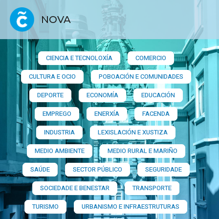
NOVA
CIENCIA E TECNOLOXÍA
COMERCIO
CULTURA E OCIO
POBOACIÓN E COMUNIDADES
DEPORTE
ECONOMÍA
EDUCACIÓN
EMPREGO
ENERXÍA
FACENDA
INDUSTRIA
LEXISLACIÓN E XUSTIZA
MEDIO AMBIENTE
MEDIO RURAL E MARIÑO
SAÚDE
SECTOR PÚBLICO
SEGURIDADE
SOCIEDADE E BENESTAR
TRANSPORTE
TURISMO
URBANISMO E INFRAESTRUTURAS