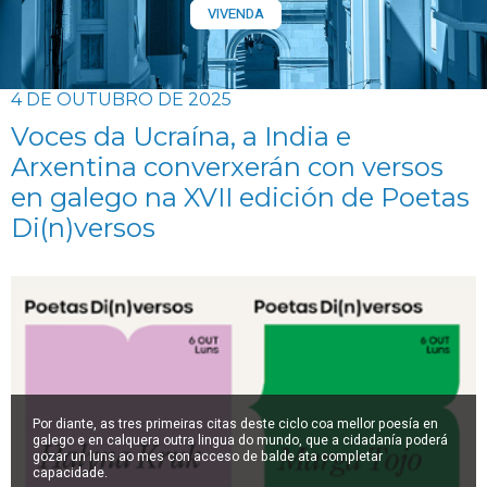
VIVENDA
4 DE OUTUBRO DE 2025
Voces da Ucraína, a India e
Arxentina converxerán con versos
en galego na XVII edición de Poetas
Di(n)versos
Por diante, as tres primeiras citas deste ciclo coa mellor poesía en
galego e en calquera outra lingua do mundo, que a cidadanía poderá
gozar un luns ao mes con acceso de balde ata completar
capacidade.