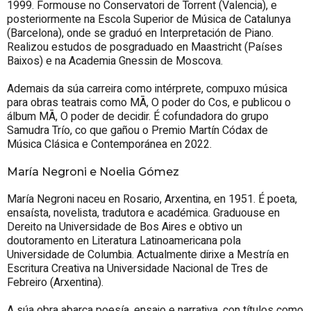
1999. Formouse no Conservatori de Torrent (Valencia), e
posteriormente na Escola Superior de Música de Catalunya
(Barcelona), onde se graduó en Interpretación de Piano.
Realizou estudos de posgraduado en Maastricht (Países
Baixos) e na Academia Gnessin de Moscova.
Ademais da súa carreira como intérprete, compuxo música
para obras teatrais como MĀ, O poder do Cos, e publicou o
álbum MĀ, O poder de decidir. É cofundadora do grupo
Samudra Trío, co que gañou o Premio Martín Códax de
Música Clásica e Contemporánea en 2022.
María Negroni e Noelia Gómez
María Negroni naceu en Rosario, Arxentina, en 1951. É poeta,
ensaísta, novelista, tradutora e académica. Graduouse en
Dereito na Universidade de Bos Aires e obtivo un
doutoramento en Literatura Latinoamericana pola
Universidade de Columbia. Actualmente dirixe a Mestría en
Escritura Creativa na Universidade Nacional de Tres de
Febreiro (Arxentina).
A súa obra abarca poesía, ensaio e narrativa, con títulos como