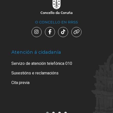
O CONCELLO EN RRSS
Atención á cidadanía
Trá
Servizo de atención telefónica 010
Empa
certi
Suxestións e reclamacións
Como
Cita previa
Tarx