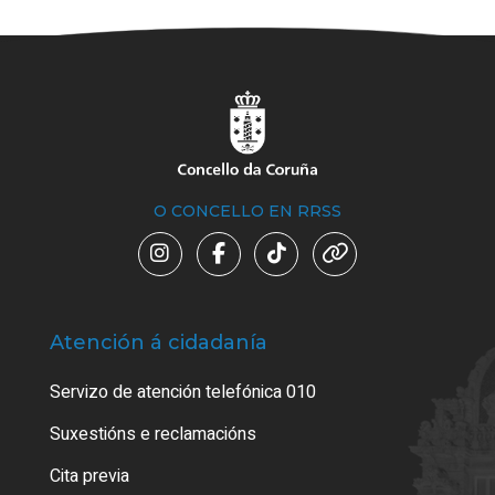
O CONCELLO EN RRSS
Atención á cidadanía
Trá
Servizo de atención telefónica 010
Empa
certi
Suxestións e reclamacións
Como
Cita previa