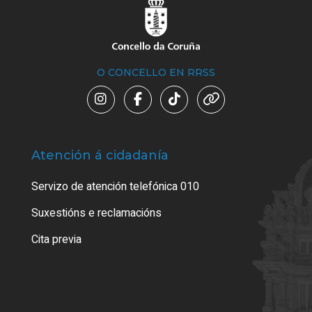
O CONCELLO EN RRSS
Atención á cidadanía
Trá
Servizo de atención telefónica 010
Empa
certi
Suxestións e reclamacións
Como
Cita previa
Tarx