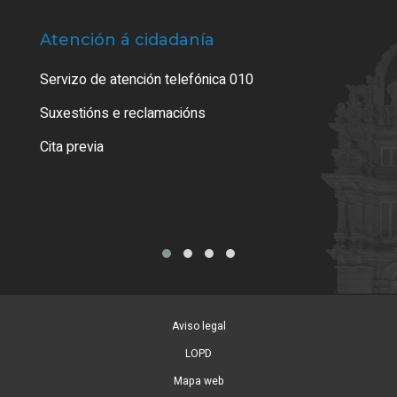
Atención á cidadanía
Trá
Servizo de atención telefónica 010
Empa
certi
Suxestións e reclamacións
Como
Cita previa
Tarx
Aviso legal
LOPD
Mapa web