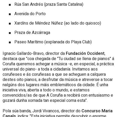
Rúa San Andrés (praza Santa Catalina)
Avenida do Porto
Xardíns de Méndez Núñez (ao lado do quiosco)
Praza de Azcárraga
Paseo Marítimo (explanada do Playa Club)
Ignacio Gallardo-Bravo, director da
Fundación Occident
,
destaca que "coa chegada de "Tu ciudad se llena de pianos" á
Coruña queremos achegar a música -e, en especial, a práctica
universal do piano- a toda a cidadanía. Invitamos aos
coruñeses e ás coruñesas a que se acheguen a calquera
destes oito pianos, a desfrutar da música e atreverse a tocar
nalgúns dos lugares máis emblemáticos da cidade. É unha
iniciativa viva, aberta a todo o mundo, e estamos
convencidos/as de que A Coruña a recibirá con entusiasmo e
gozará dunha xornada tan especial coma esta".
Pola súa banda, Jordi Vivancos, director do
Concurso Maria
Canals
, indica: "Esta iniciativa permite descubrir o enorme