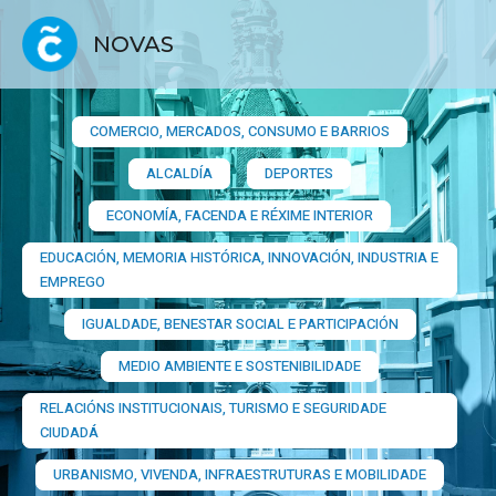
NOVAS
COMERCIO, MERCADOS, CONSUMO E BARRIOS​
ALCALDÍA
DEPORTES
ECONOMÍA, FACENDA E RÉXIME INTERIOR
EDUCACIÓN, MEMORIA HISTÓRICA, INNOVACIÓN, INDUSTRIA E
EMPREGO
IGUALDADE, BENESTAR SOCIAL E PARTICIPACIÓN
MEDIO AMBIENTE E SOSTENIBILIDADE
RELACIÓNS INSTITUCIONAIS, TURISMO E SEGURIDADE
CIUDADÁ
URBANISMO, VIVENDA, INFRAESTRUTURAS E MOBILIDADE