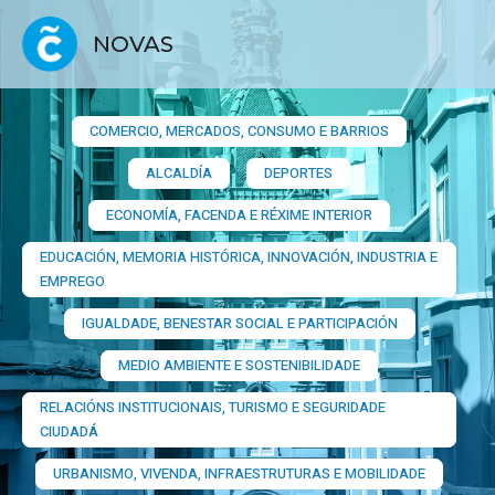
NOVAS
COMERCIO, MERCADOS, CONSUMO E BARRIOS​
ALCALDÍA
DEPORTES
ECONOMÍA, FACENDA E RÉXIME INTERIOR
EDUCACIÓN, MEMORIA HISTÓRICA, INNOVACIÓN, INDUSTRIA E
EMPREGO
IGUALDADE, BENESTAR SOCIAL E PARTICIPACIÓN
MEDIO AMBIENTE E SOSTENIBILIDADE
RELACIÓNS INSTITUCIONAIS, TURISMO E SEGURIDADE
CIUDADÁ
URBANISMO, VIVENDA, INFRAESTRUTURAS E MOBILIDADE