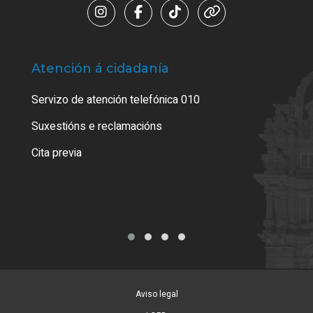
Atención á cidadanía
Trá
Servizo de atención telefónica 010
Empa
certi
Suxestións e reclamacións
Como
Cita previa
Tarx
Aviso legal