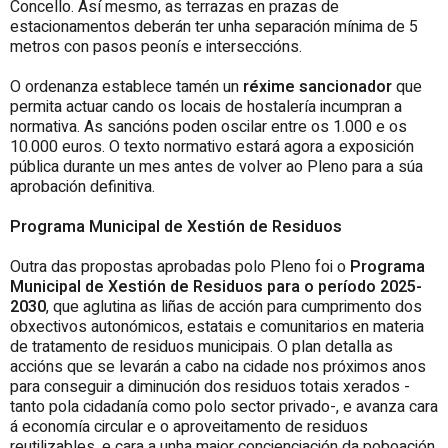
Concello. Así mesmo, as terrazas en prazas de
estacionamentos deberán ter unha separación mínima de 5
metros con pasos peonís e interseccións.
O ordenanza establece tamén un
réxime sancionador
que
permita actuar cando os locais de hostalería incumpran a
normativa. As sancións poden oscilar entre os 1.000 e os
10.000 euros. O texto normativo estará agora a exposición
pública durante un mes antes de volver ao Pleno para a súa
aprobación definitiva.
Programa Municipal de Xestión de Residuos
Outra das propostas aprobadas polo Pleno foi o
Programa
Municipal de Xestión de Residuos para o período 2025-
2030
, que aglutina as liñas de acción para cumprimento dos
obxectivos autonómicos, estatais e comunitarios en materia
de tratamento de residuos municipais. O plan detalla as
accións que se levarán a cabo na cidade nos próximos anos
para conseguir a diminución dos residuos totais xerados -
tanto pola cidadanía como polo sector privado-, e avanza cara
á economía circular e o aproveitamento de residuos
reutilizables, e cara a unha maior concienciación da poboación