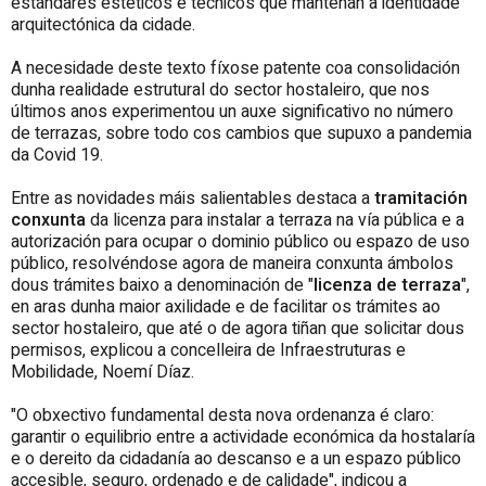
estándares estéticos e técnicos que manteñan a identidade
arquitectónica da cidade.
A necesidade deste texto fíxose patente coa consolidación
dunha realidade estrutural do sector hostaleiro, que nos
últimos anos experimentou un auxe significativo no número
de terrazas, sobre todo cos cambios que supuxo a pandemia
da Covid 19.
Entre as novidades máis salientables destaca a
tramitación
conxunta
da licenza para instalar a terraza na vía pública e a
autorización para ocupar o dominio público ou espazo de uso
público, resolvéndose agora de maneira conxunta ámbolos
dous trámites baixo a denominación de "
licenza de terraza
",
en aras dunha maior axilidade e de facilitar os trámites ao
sector hostaleiro, que até o de agora tiñan que solicitar dous
permisos, explicou a concelleira de Infraestruturas e
Mobilidade, Noemí Díaz.
"O obxectivo fundamental desta nova ordenanza é claro:
garantir o equilibrio entre a actividade económica da hostalaría
e o dereito da cidadanía ao descanso e a un espazo público
accesible, seguro, ordenado e de calidade", indicou a