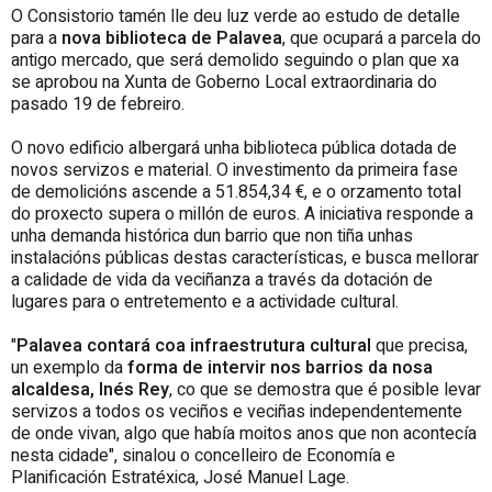
O Consistorio tamén lle deu luz verde ao estudo de detalle
para a
nova biblioteca de Palavea
, que ocupará a parcela do
antigo mercado, que será demolido seguindo o plan que xa
se aprobou na Xunta de Goberno Local extraordinaria do
pasado 19 de febreiro.
O novo edificio albergará unha biblioteca pública dotada de
novos servizos e material. O investimento da primeira fase
de demolicións ascende a 51.854,34 €, e o orzamento total
do proxecto supera o millón de euros. A iniciativa responde a
unha demanda histórica dun barrio que non tiña unhas
instalacións públicas destas características, e busca mellorar
a calidade de vida da veciñanza a través da dotación de
lugares para o entretemento e a actividade cultural.
"
Palavea contará coa infraestrutura cultural
que precisa,
un exemplo da
forma de intervir nos barrios da nosa
alcaldesa, Inés Rey
, co que se demostra que é posible levar
servizos a todos os veciños e veciñas independentemente
de onde vivan, algo que había moitos anos que non acontecía
nesta cidade", sinalou o concelleiro de Economía e
Planificación Estratéxica, José Manuel Lage.