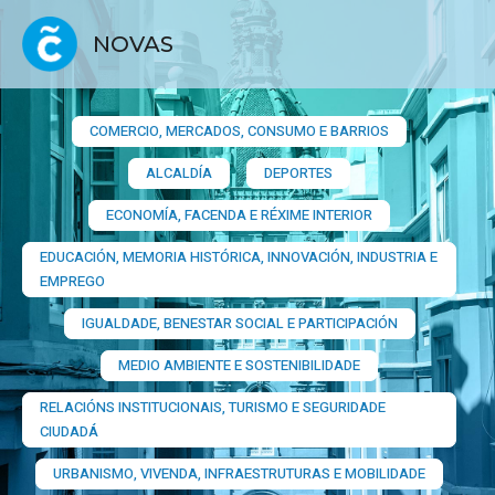
NOVAS
COMERCIO, MERCADOS, CONSUMO E BARRIOS​
ALCALDÍA
DEPORTES
ECONOMÍA, FACENDA E RÉXIME INTERIOR
EDUCACIÓN, MEMORIA HISTÓRICA, INNOVACIÓN, INDUSTRIA E
EMPREGO
IGUALDADE, BENESTAR SOCIAL E PARTICIPACIÓN
MEDIO AMBIENTE E SOSTENIBILIDADE
RELACIÓNS INSTITUCIONAIS, TURISMO E SEGURIDADE
CIUDADÁ
URBANISMO, VIVENDA, INFRAESTRUTURAS E MOBILIDADE