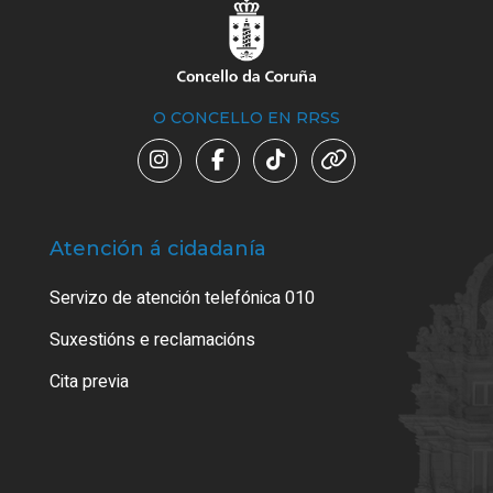
O CONCELLO EN RRSS
Atención á cidadanía
Trá
Servizo de atención telefónica 010
Empa
certi
Suxestións e reclamacións
Como
Cita previa
Tarx