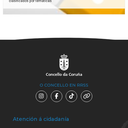
clasificados por temáticas
O CONCELLO EN RRSS
Atención á cidadanía
Trá