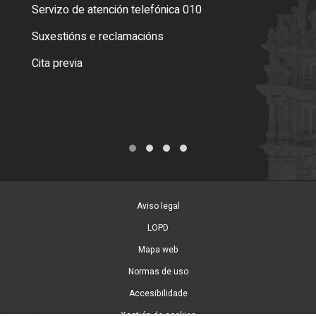
Servizo de atención telefónica 010
Empa
certi
Suxestións e reclamacións
Como
Cita previa
Tarx
Aviso legal
LOPD
Mapa web
Normas de uso
Accesibilidade
Xestión de cookies