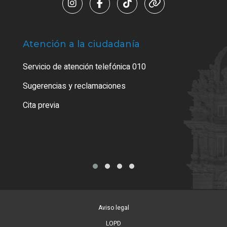
Atención a la ciudadanía
Trá
Servicio de atención telefónica 010
Empa
o cer
Sugerencias y reclamaciones
Como
Cita previa
Tarj
Aviso legal
LOPD