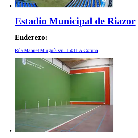
Estadio Municipal de Riazor
Enderezo:
Rúa Manuel Murguía s/n.
15011
A Coruña