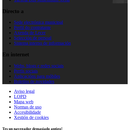
Directo a
Sede electrónica municipal
Perfil do contratante
Axenda de Lecer
Selección de persoal
Sistema interno de información
En internet
Webs, blogs e redes sociais
Perfís sociais
Aplicacións para móbiles
Boletíns de novidades
Aviso legal
LOPD
Mapa web
Normas de uso
Accesibilidade
Xestión de cookies
Tes un navegador demasiado antigo!