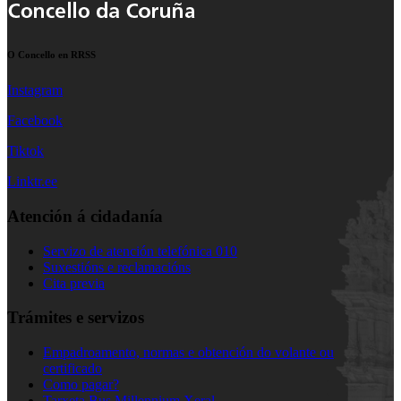
O Concello en RRSS
Instagram
Facebook
Tiktok
Linktr.ee
Atención á cidadanía
Servizo de atención telefónica 010
Suxestións e reclamacións
Cita previa
Trámites e servizos
Empadroamento, normas e obtención do volante ou
certificado
Como pagar?
Tarxeta Bus Millennium Xeral