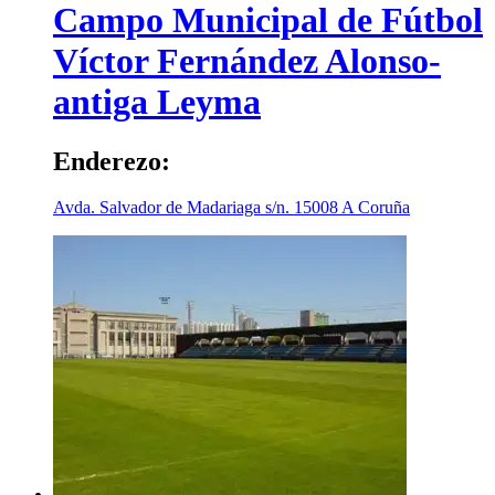
Campo Municipal de Fútbol
Víctor Fernández Alonso-
antiga Leyma
Enderezo:
Avda. Salvador de Madariaga s/n.
15008
A Coruña