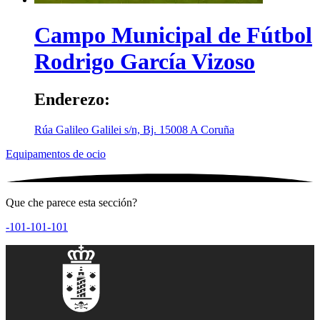
Campo Municipal de Fútbol
Rodrigo García Vizoso
Enderezo:
Rúa Galileo Galilei s/n, Bj.
15008
A Coruña
Equipamentos de ocio
Que che parece esta sección?
-101
-101
-101