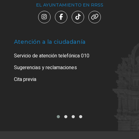
EL AYUNTAMIENTO EN RRSS
Atención a la ciudadanía
Trá
Servicio de atención telefónica 010
Empa
o cer
Sugerencias y reclamaciones
Como
Cita previa
Tarj