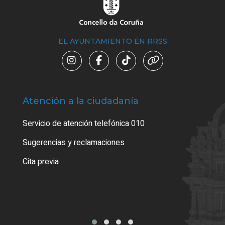
EL AYUNTAMIENTO EN RRSS
Atención a la ciudadanía
Trá
Servicio de atención telefónica 010
Empa
o cer
Sugerencias y reclamaciones
Como
Cita previa
Tarj