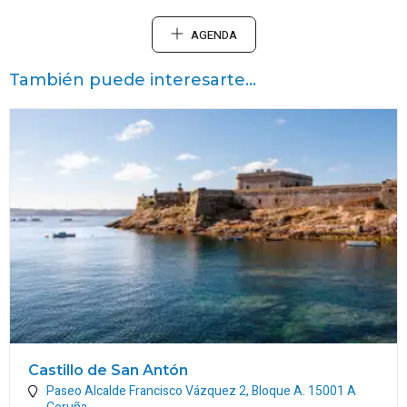
AGENDA
También puede interesarte...
Castillo de San Antón
Paseo Alcalde Francisco Vázquez 2, Bloque A.
15001
A