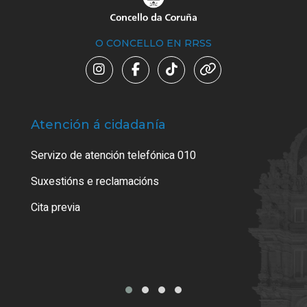
O CONCELLO EN RRSS
Atención á cidadanía
Trá
Servizo de atención telefónica 010
Empa
certi
Suxestións e reclamacións
Como
Cita previa
Tarx