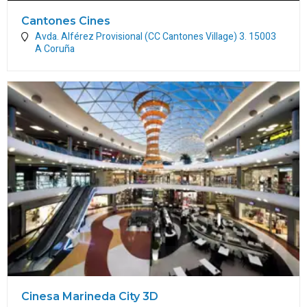
Cantones Cines
Avda. Alférez Provisional (CC Cantones Village) 3.
15003
A Coruña
Cinesa Marineda City 3D