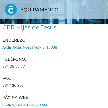
EQUIPAMENTO
CPR Hijas de Jesús
ENDEREZO:
Avda. Avda. Nueva York 5.
15008
TELÉFONO
:
981 28 58 77
FAX
:
981 136 263
PÁXINA WEB
:
https://jesuitinascoruna.com