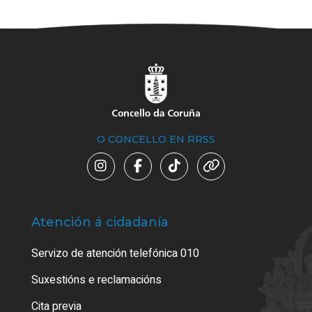
O CONCELLO EN RRSS
Atención á cidadanía
Trá
Servizo de atención telefónica 010
Empa
certi
Suxestións e reclamacións
Como
Cita previa