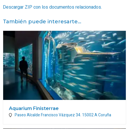
Descargar ZIP con los documentos relacionados.
También puede interesarte...
Aquarium Finisterrae
Paseo Alcalde Francisco Vázquez 34.
15002
A Coruña