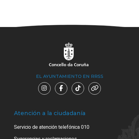
EL AYUNTAMIENTO EN RRSS
Atención a la ciudadanía
Trá
Servicio de atención telefónica 010
Empa
o cer