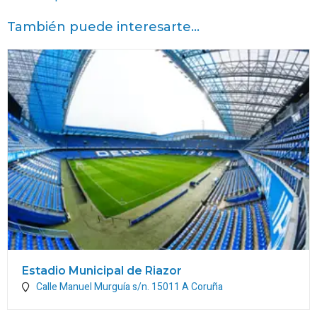
También puede interesarte...
Estadio Municipal de Riazor
Calle Manuel Murguía s/n.
15011
A Coruña