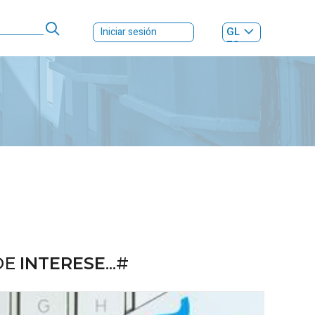
GL
Iniciar sesión
ES
|
DE
INTERESE
...#