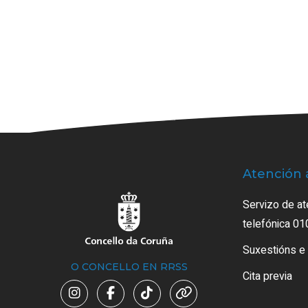
Atención 
Servizo de at
telefónica 01
Suxestións e
O CONCELLO EN RRSS
Cita previa