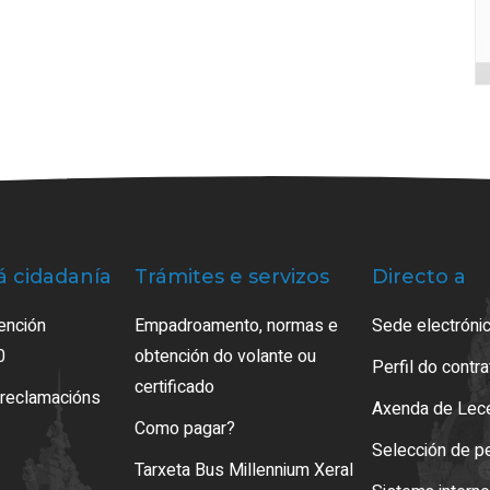
á cidadanía
Trámites e servizos
Directo a
ención
Empadroamento, normas e
Sede electrónic
0
obtención do volante ou
Perfil do contr
certificado
 reclamacións
Axenda de Lec
Como pagar?
Selección de p
Tarxeta Bus Millennium Xeral