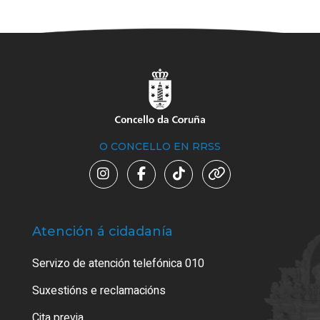
O CONCELLO EN RRSS
Atención á cidadanía
Trá
Servizo de atención telefónica 010
Empa
certi
Suxestións e reclamacións
Como
Cita previa