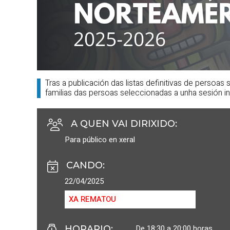
Tras a publicación das listas definitivas de persoas
familias das persoas seleccionadas a unha sesión i
A QUEN VAI DIRIXIDO
:
Para público en xeral
CANDO
:
22/04/2025
XA REMATOU
De 18:30 a 20:00 horas.
HORARIO
: