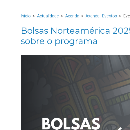
Inicio
Actualidade
Axenda
Axenda | Eventos
Eve
Bolsas Norteamérica 2025
sobre o programa