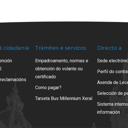
á cidadanía
Trámites e servizos
Directo a
ención
Empadroamento, normas e
Sede electrónic
0
obtención do volante ou
Perfil do contr
certificado
 reclamacións
Axenda de Lec
Como pagar?
Selección de p
Tarxeta Bus Millennium Xeral
Sistema intern
información