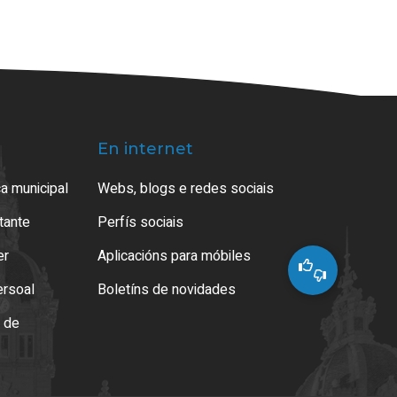
En internet
a municipal
Webs, blogs e redes sociais
atante
Perfís sociais
er
Aplicacións para móbiles
ersoal
Boletíns de novidades
o de