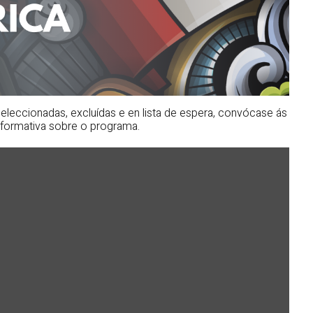
 seleccionadas, excluídas e en lista de espera, convócase ás
nformativa sobre o programa.