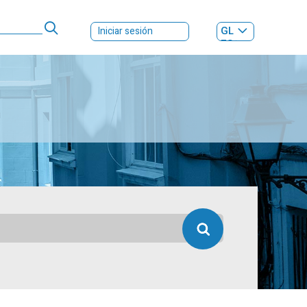
GL
Iniciar sesión
ES
|