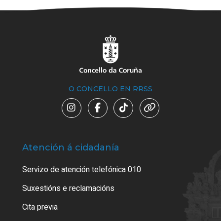
O CONCELLO EN RRSS
Atención á cidadanía
Trá
Servizo de atención telefónica 010
Empa
certi
Suxestións e reclamacións
Como
Cita previa