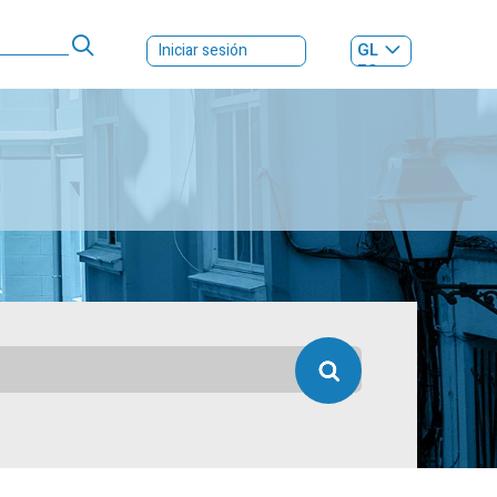
GL
Iniciar sesión
ES
|