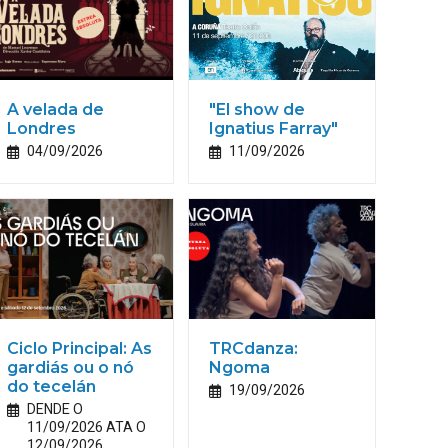
A velada de
"El show de
Londres
Ignatius Farray"
04/09/2026
11/09/2026
Ciclo Principal: As
TRCdanza:
gardiás ou o nó
Ngoma
do tecelán
19/09/2026
DENDE O
11/09/2026 ATA O
12/09/2026