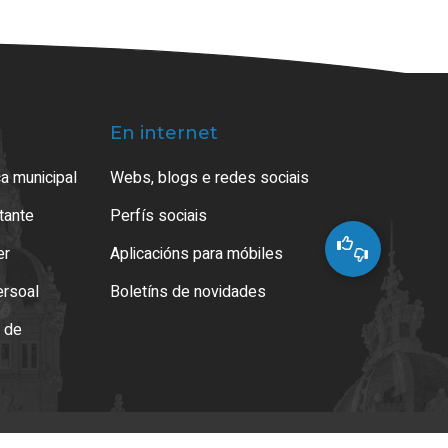
En internet
a municipal
Webs, blogs e redes sociais
atante
Perfís sociais
er
Aplicacións para móbiles
ersoal
Boletíns de novidades
o de
es