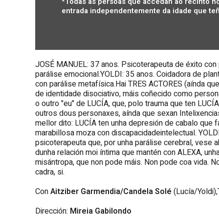
*Todas as persoas que accedan ao recinto no
entrada independentemente da idade que teñ
JOSÉ MANUEL: 37 anos. Psicoterapeuta de éxito con p
parálise emocional.YOLDI: 35 anos. Coidadora de plant
con parálise metafísica.Hai TRES ACTORES (aínda q
de identidade disociativo, máis coñecido como person
o outro "eu" de LUCÍA, que, polo trauma que ten LUCÍA
outros dous personaxes, aínda que sexan Intelixencia
mellor dito: LUCÍA ten unha depresión de cabalo que fa
marabillosa moza con discapacidadeintelectual. YOLD
psicoterapeuta que, por unha parálise cerebral, vese 
dunha relación moi íntima que mantén con ALEXA, unha i
misántropa, que non pode máis. Non pode coa vida. Non 
cadra, si.
Con
Aitziber Garmendia/Candela Solé
(Lucía/Yoldi),
Dirección:
Mireia Gabilondo