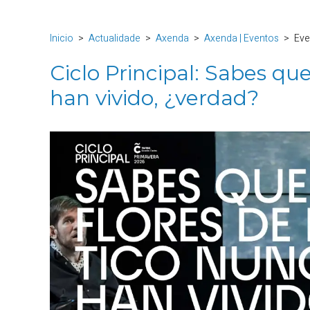
Inicio
Actualidade
Axenda
Axenda | Eventos
Eve
Ciclo Principal: Sabes que
han vivido, ¿verdad?