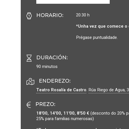
20.30 h
HORARIO
:
*Unha vez que comece o 
Prégase puntualidade.
DURACIÓN
:
90 minutos
ENDEREZO:
Teatro Rosalía de Castro
.
Rúa Riego de Agua, 3
PREZO
:
18'00, 14'00, 11'00, 8'50 €
(desconto do 20% pa
25% para familias numerosas)