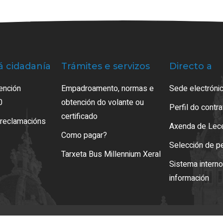
á cidadanía
Trámites e servizos
Directo a
ención
Empadroamento, normas e
Sede electrónic
0
obtención do volante ou
Perfil do contr
certificado
 reclamacións
Axenda de Lec
Como pagar?
Selección de p
Tarxeta Bus Millennium Xeral
Sistema intern
información
so legal
LOPD
Mapa web
Normas de uso
Accesibilidade
Xestión de cooki