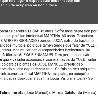
 que terá lugar o espectáculo deben facelo con
an ou de ocuparen ou non butaca.
arálise cerebral.LUCÍA: 35 anos. Sofre unha depresión por
as con parálise intelectual.MARTINA: 60 anos. Psiquiatra
ue CATRO PERSONAXES) porque LUCÍA sofre de trastorno
alidade múltiple; polo que tamén temos que falar de YOLDI,
, creou unha muller con discapacidades intelectuais.Hai
s Artificiais: ALEXA E ENMANUEL.Tres persoas, ou catro,
i que viva unha experiencia vicaria a través de YOLDI, unha
I coidará as plantas de JOSÉ MANUEL, prestixioso
abocado a unha dependencia total. Só fala co seu psiquiatra
ntelixencia artificial.MARTINA, psiquiatra, un pouquiño
é capaz deaxudar á súa filla Lucía. Vai tirar a toalla? Se
Telmo Irureta
(José Manuel) e
Mireia Gabilondo
(Marina)