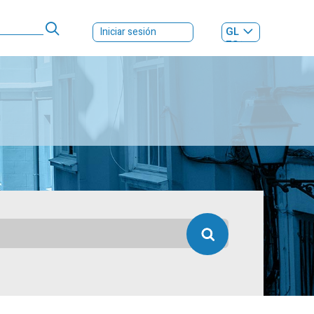
GL
Iniciar sesión
ES
|