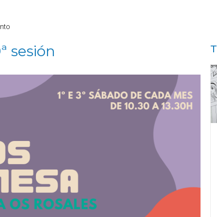
nto
ª sesión
T