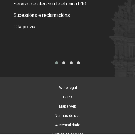
Servizo de atención telefónica 010
Empa
certi
Suxestións e reclamacións
Como
Cita previa
Tarx
Aviso legal
LOPD
Mapa web
Normas de uso
Accesibilidade
Xestión de cookies