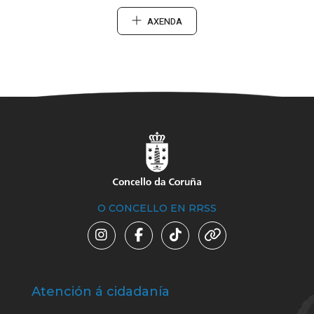
AXENDA
O CONCELLO EN RRSS
Atención á cidadanía
Trá