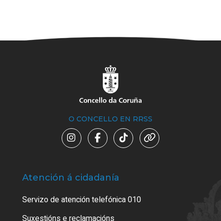
O CONCELLO EN RRSS
Atención á cidadanía
Trá
Servizo de atención telefónica 010
Empa
certi
Suxestións e reclamacións