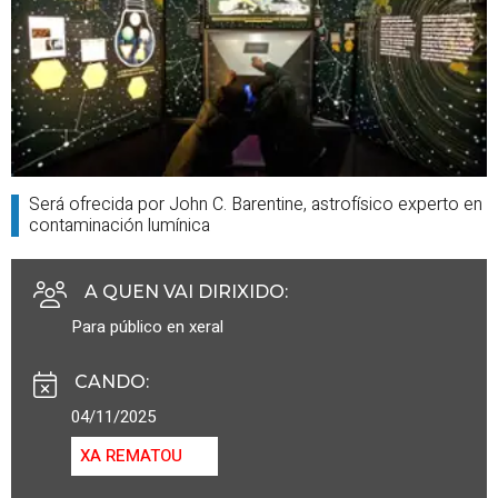
Será ofrecida por John C. Barentine, astrofísico experto en
contaminación lumínica
A QUEN VAI DIRIXIDO
:
Para público en xeral
CANDO
:
04/11/2025
XA REMATOU