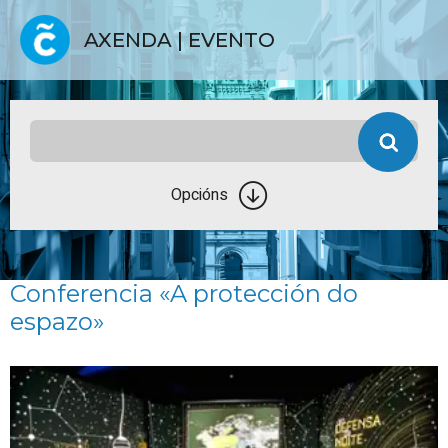
AXENDA | EVENTO
Opcións
Conferencia «A protección do
espazo»