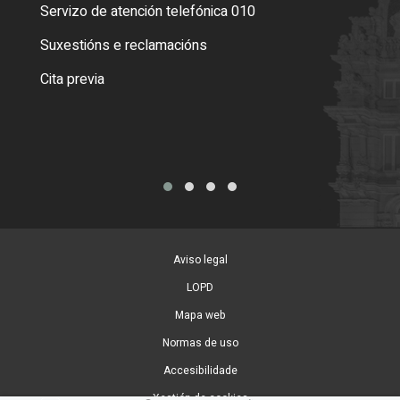
Servizo de atención telefónica 010
Empa
certi
Suxestións e reclamacións
Como
Cita previa
Tarx
Aviso legal
LOPD
Mapa web
Normas de uso
Accesibilidade
Xestión de cookies