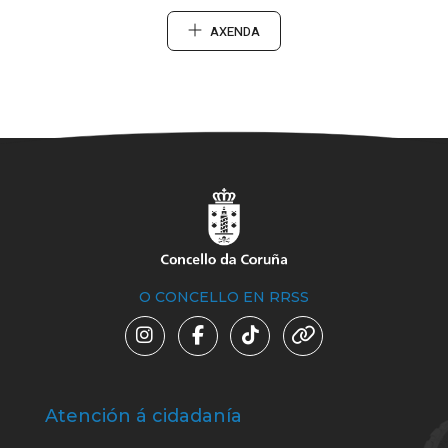
AXENDA
O CONCELLO EN RRSS
Atención á cidadanía
Trá