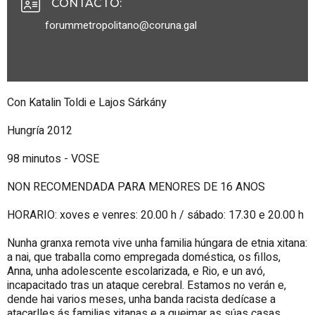
CONTACTO
:
forummetropolitano@coruna.gal
Con Katalin Toldi e Lajos Sárkány
Hungría 2012
98 minutos - VOSE
NON RECOMENDADA PARA MENORES DE 16 ANOS
HORARIO: xoves e venres: 20.00 h / sábado: 17.30 e 20.00 h
Nunha granxa remota vive unha familia húngara de etnia xitana:
a nai, que traballa como empregada doméstica, os fillos,
Anna, unha adolescente escolarizada, e Rio, e un avó,
incapacitado tras un ataque cerebral. Estamos no verán e,
dende hai varios meses, unha banda racista dedícase a
atacarlles ás familias xitanas e a queimar as súas casas.