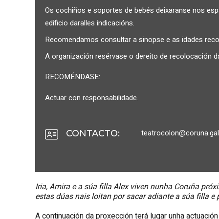
Os cochiños e soportes de bebés deixaranse nos espaz
edificio daralles indicacións.
Recomendamos consultar a sinopse e as idades reco
A organización resérvase o dereito de recolocación da
RECOMÉNDASE:
Actuar con responsabilidade.
teatrocolon@coruna.gal
CONTACTO
:
Iria, Amira e a súa filla Alex viven nunha Coruña pró
estas dúas nais loitan por sacar adiante a súa filla 
A continuación da proxección terá lugar unha actuació