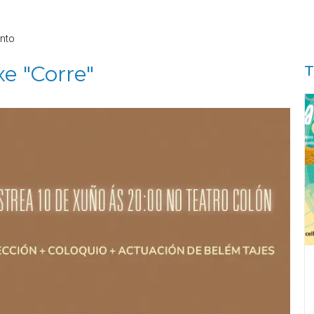
nto
e "Corre"
T