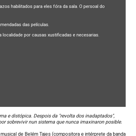
os habilitados para eles fóra da sala. O persoal do
mendadas das películas.
 localidade por causas xustificadas e necesarias.
xima e distópica. Despois da "revolta dos inadaptados",
e por sobrevivir nun sistema que nunca imaxinaron posible.
n musical de Belém Tajes (compositora e intérprete da banda