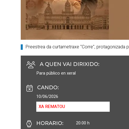
Preestrea da curtametraxe "Corre", protagonizada p
A QUEN VAI DIRIXIDO
:
Para público en xeral
CANDO
:
10/06/2026
XA REMATOU
20.00 h
HORARIO
: