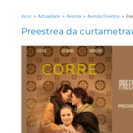
Inicio
Actualidade
Axenda
Axenda | Eventos
Eve
Preestrea da curtametrax