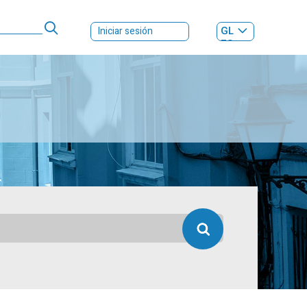
GL
Iniciar sesión
ES
|